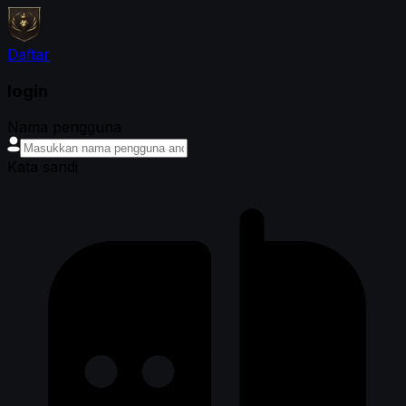
Daftar
login
Nama pengguna
Kata sandi