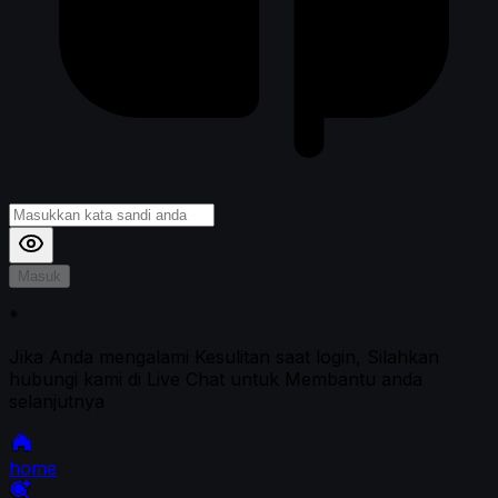
Masuk
*
Jika Anda mengalami Kesulitan saat login, Silahkan
hubungi kami di Live Chat untuk Membantu anda
selanjutnya
home