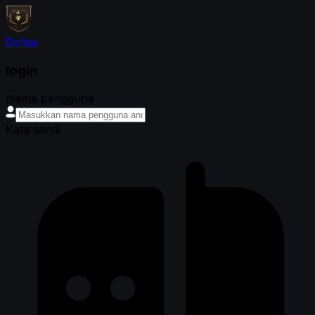
Daftar
login
Nama pengguna
Kata sandi