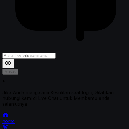
Masuk
*
Jika Anda mengalami Kesulitan saat login, Silahkan
hubungi kami di Live Chat untuk Membantu anda
selanjutnya
home