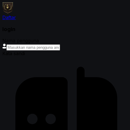
Daftar
login
Nama pengguna
Kata sandi