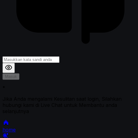
Masuk
*
Jika Anda mengalami Kesulitan saat login, Silahkan
hubungi kami di Live Chat untuk Membantu anda
selanjutnya
home