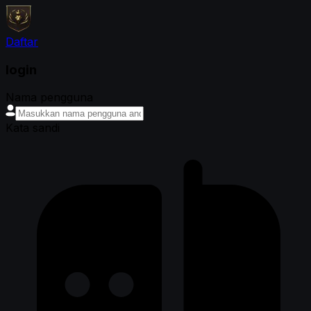
Daftar
login
Nama pengguna
Kata sandi