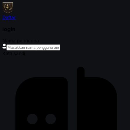
Daftar
login
Nama pengguna
Kata sandi