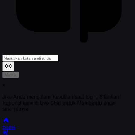
Masuk
*
Jika Anda mengalami Kesulitan saat login, Silahkan
hubungi kami di Live Chat untuk Membantu anda
selanjutnya
home