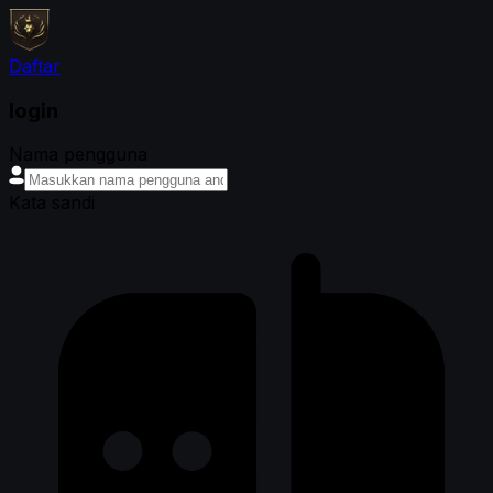
Daftar
login
Nama pengguna
Kata sandi