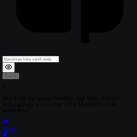
Masuk
*
Jika Anda mengalami Kesulitan saat login, Silahkan
hubungi kami di Live Chat untuk Membantu anda
selanjutnya
home