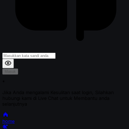
Masuk
*
Jika Anda mengalami Kesulitan saat login, Silahkan
hubungi kami di Live Chat untuk Membantu anda
selanjutnya
home