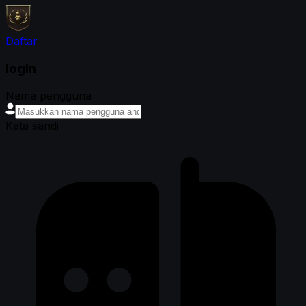
Daftar
login
Nama pengguna
Kata sandi