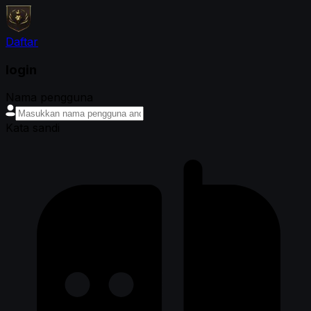
Daftar
login
Nama pengguna
Kata sandi