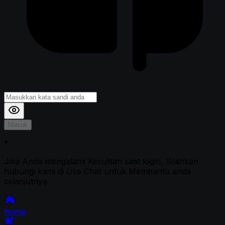
Masuk
*
Jika Anda mengalami Kesulitan saat login, Silahkan
hubungi kami di Live Chat untuk Membantu anda
selanjutnya
home