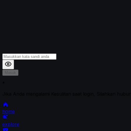
Masuk
*
Jika Anda mengalami Kesulitan saat login, Silahkan hubu
home
explore