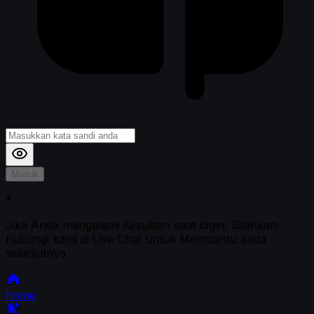
Masuk
*
Jika Anda mengalami Kesulitan saat login, Silahkan
hubungi kami di Live Chat untuk Membantu anda
selanjutnya
home