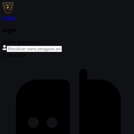
Daftar
login
Nama pengguna
Kata sandi