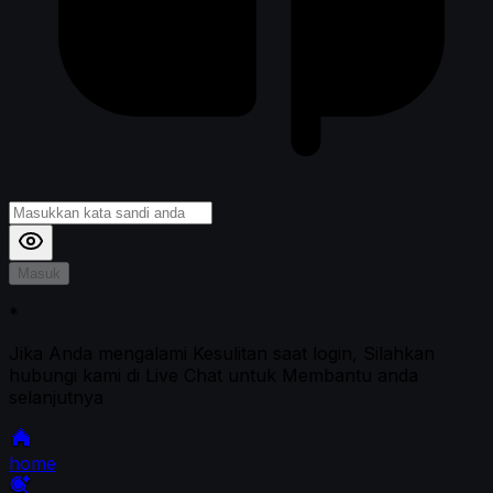
Masuk
*
Jika Anda mengalami Kesulitan saat login, Silahkan
hubungi kami di Live Chat untuk Membantu anda
selanjutnya
home