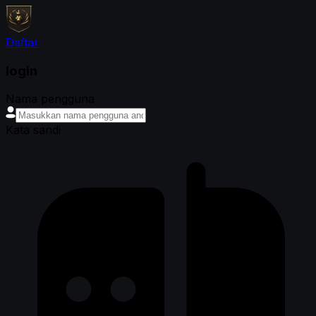
Daftar
login
Nama pengguna
Kata sandi