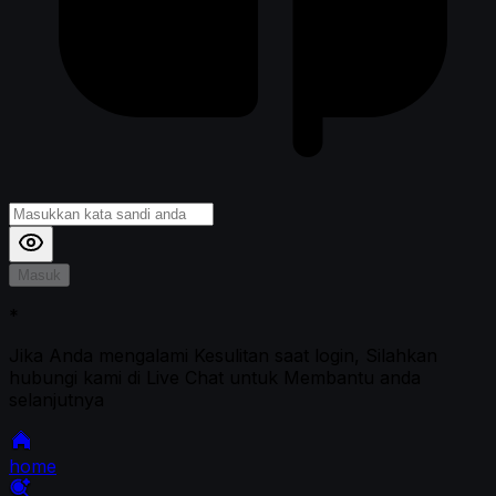
Masuk
*
Jika Anda mengalami Kesulitan saat login, Silahkan
hubungi kami di Live Chat untuk Membantu anda
selanjutnya
home