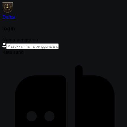
Daftar
login
Nama pengguna
Kata sandi