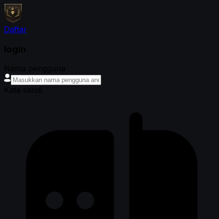
Daftar
login
Nama pengguna
Kata sandi