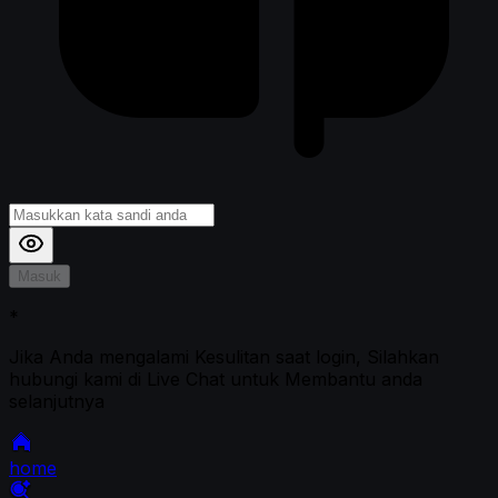
Masuk
*
Jika Anda mengalami Kesulitan saat login, Silahkan
hubungi kami di Live Chat untuk Membantu anda
selanjutnya
home