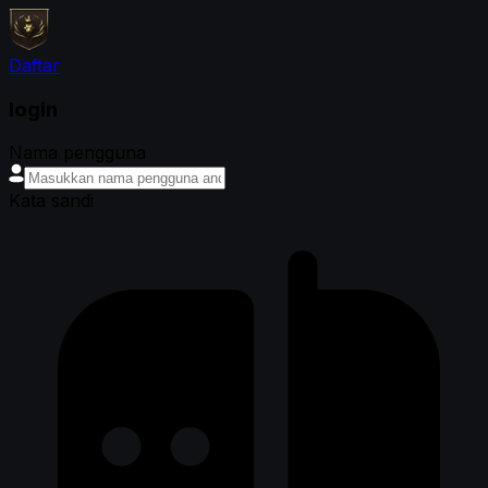
Daftar
login
Nama pengguna
Kata sandi