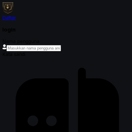
Daftar
login
Nama pengguna
Kata sandi