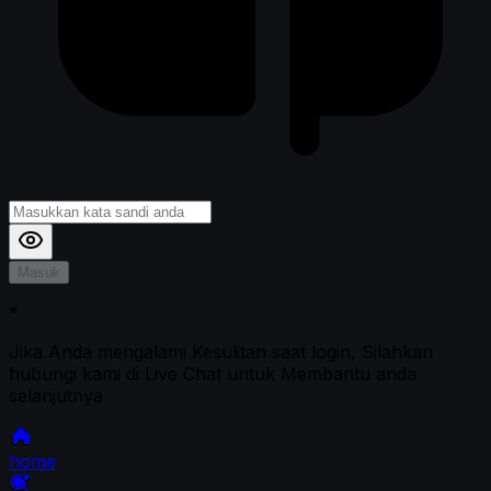
Masuk
*
Jika Anda mengalami Kesulitan saat login, Silahkan
hubungi kami di Live Chat untuk Membantu anda
selanjutnya
home