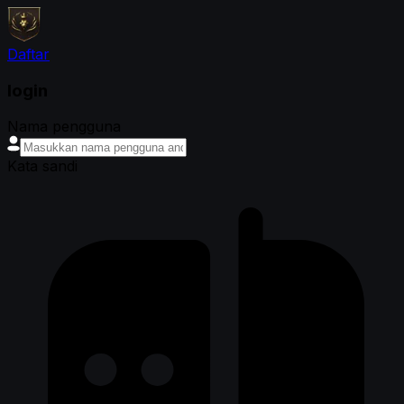
Daftar
login
Nama pengguna
Kata sandi