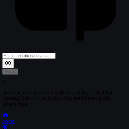
Masuk
*
Jika Anda mengalami Kesulitan saat login, Silahkan
hubungi kami di Live Chat untuk Membantu anda
selanjutnya
home