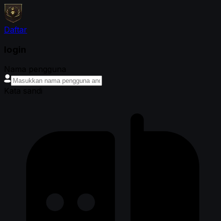
Daftar
login
Nama pengguna
Kata sandi