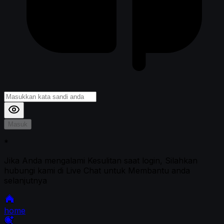
Masuk
*
Jika Anda mengalami Kesulitan saat login, Silahkan
hubungi kami di Live Chat untuk Membantu anda
selanjutnya
home