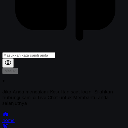
Masuk
*
Jika Anda mengalami Kesulitan saat login, Silahkan
hubungi kami di Live Chat untuk Membantu anda
selanjutnya
home