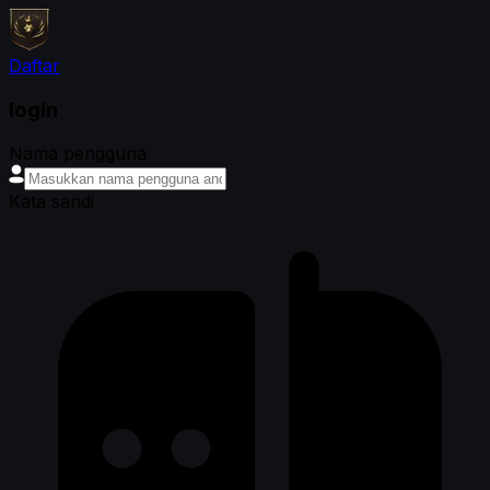
Daftar
login
Nama pengguna
Kata sandi