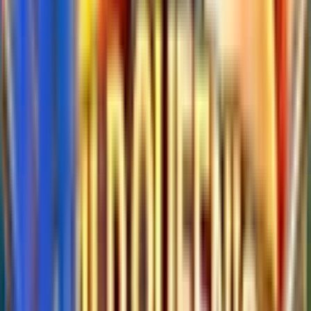
Emosi yang tidak stabil, seperti keserakahan atau
frustasi setelah kalah, dapat mengganggu pengambilan
keputusan. Pemula harus belajar mengendalikan emosi
dan tetap tenang dalam segala situasi. Berhenti bermain
saat sedang emosi atau lelah adalah langkah bijak untuk
menghindari keputusan impulsif yang merugikan.
Dengan mental yang kuat, pemain dapat berpikir jernih
dan membuat keputusan taruhan yang lebih rasional
Banyak situs judi online
menawarkan bonus
seperti
deposit awal, cashback, atau free chips untuk menarik
pemain. Pemula harus memanfaatkan promosi ini untuk
meningkatkan modal tanpa harus mengeluarkan banyak
uang. Namun, selalu baca syarat dan ketentuan (terms
and conditions) agar memahami persyaratan yang
berlaku, seperti wagering requirements. Dengan
memanfaatkan bonus secara optimal, peluang untuk
menang bisa lebih besar tanpa risiko finansial yang tinggi