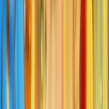
Game Pragmatic Play Paling Seru &
Gacor 2026
Pragmatic Play terus menjadi salah satu penyedia game
slot online terpopuler di tahun 2026, dengan beragam
judul yang menawarkan keseruan dan potensi
kemenangan besar (gacor). Beberapa game terbaik
mereka seperti Gates of Olympus, Sweet Bonanza, dan
Starlight Princess masih menjadi favorit pemain karena
fitur bonus menguntungkan
1. Slot Online Mahjong Ways
Slot Online Mahjong Ways adalah permainan slot digital
yang terinspirasi dari permainan tradisional Mahjong,
menggabungkan unsur-unsur klasik dengan fitur
modern yang menarik. Game ini menawarkan grafis
yang memukau, mekanisme permainan yang inovatif