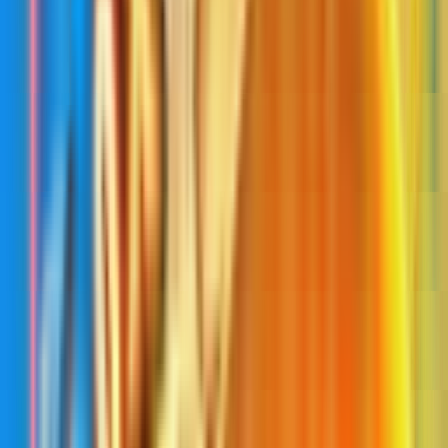
Spire+
Pragmatic Play
Fury of Anubis
Pragmatic Play
Duck Hunters
No Limit City
Game Slot Terbaik
Lihat Semua
Mahjong Ways
PG Soft
Clash of Clans Super Scatter SUPER RICH
SUPER RICH
Clash of Clans SUPER RICH
SUPER RICH
Mahjong Ways 2
PG Soft
Gates of Olympus 1000
Pragmatic Play
Wild Bounty Showdown
PG Soft
Gates of Olympus Super Scatter
Pragmatic Play
Wild Bandito
PG Soft
Lucky Neko
PG Soft
Mahjong Wins 3 - Black Scatter
Pragmatic Play
Starlight Princess 1000
Pragmatic Play
Mahjong Wins 2
Pragmatic Play
Dealer Live Casino Terbaik
Lihat Semua
Mega Wheel
Pragmatic Play
Lightning Roulette
Evolution Gaming
Sweet Bonanza CandyLand
Pragmatic Play
Crazy Time
Evolution Gaming
Mega Sic Bo
Pragmatic Play