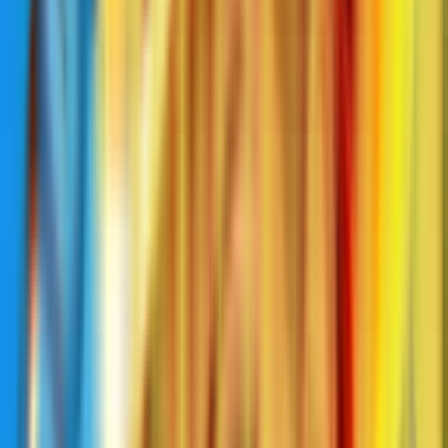
slot tertentu. Ongtoto bekerja sama dengan berbagai
provider ternama seperti Pragmatic Play, PG Soft, dan
Habanero, yang menyediakan RTP (Return to Player)
tinggi, sehingga peluang menang lebih besar. Pemain
juga bisa memantau update slot gacor harian melalui
informasi yang disediakan oleh situs
Ongtoto memberikan kemudahan bertransaksi dengan
menyediakan metode pembayaran via DANA, salah satu
dompet digital paling populer di Indonesia. Dengan
deposit minimal Rp5.000, pemain sudah bisa memulai
taruhan di berbagai game slot. Proses depositnya cepat
dan aman, tanpa potongan, sehingga sangat
menguntungkan bagi mereka yang ingin bermain dengan
modal kecil. Fitur ini juga memudahkan para pemain
yang tidak memiliki rekening bank namun ingin tetap
bermain judi online
Selain menawarkan permainan yang menguntungkan,