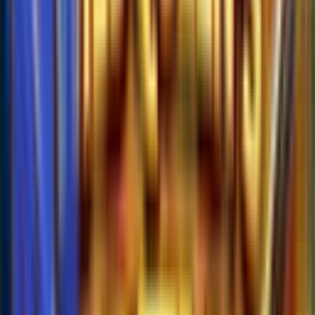
2. Togel Online Hongkong Pools
Togel Online Hongkong Pools adalah salah satu bentuk
perjudian daring yang populer di Indonesia, di mana
pemain dapat memasang taruhan pada hasil keluaran
angka dari Hongkong Pools. Permainan ini menawarkan
berbagai jenis pasaran, seperti 4D, 3D, dan 2D
3. Togel Online Sydney Pools
Togel Online Sydney Pools adalah permainan judi angka
yang berbasis pada hasil undian dari Sydney Pools,
salah satu pasaran togel terkenal yang berasal dari
Sydney, Australia. Permainan ini populer di kalangan
pemain togel online
4. Togel Online Cambodia Lottery
Togel Online Cambodia Lottery adalah salah satu bentuk