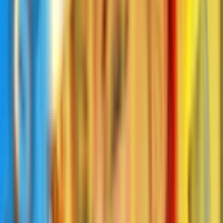
Ongtoto juga menjaga keamanan data dan transaksi para
membernya dengan sistem enkripsi canggih. Situs ini
memiliki lisensi resmi dari lembaga perjudian
internasional, sehingga terjamin keadilan permainannya.
Layanan customer service yang siap membantu 24 jam
juga menjadi nilai tambah, memastikan pemain
mendapatkan solusi cepat jika mengalami kendala saat
bermain atau bertransaksi
Bagi yang ingin mencoba peruntungan di slot online
dengan modal kecil, Ongtoto bisa menjadi pilihan tepat.
Dengan deposit Rp5.000 via DANA, pemain bisa
mengakses berbagai game
slot gacor
yang sering
memberikan jackpot. Namun, tetap perlu diingat untuk
bermain secara bertanggung jawab dan tidak terlalu
terbawa emosi. Pantau terus update slot gacor hari ini
dan manfaatkan bonus promosi yang ditawarkan agar
peluang menang semakin besar. Selamat bermain dan
semoga sukses