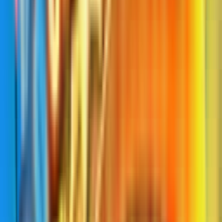
Spaceman
Pragmatic Play
XXXtreme Lightning Baccarat
Evolution Gaming
Speed Baccarat A
Evolution Gaming
Roulette 1
Pragmatic Play
Lightning Dragon Tiger
Evolution Gaming
Lightning Sic Bo
Evolution Gaming
Korean ONE Blackjack
Pragmatic Play
Game Terbaru
Lihat Semua
Color Game Bonanza
Pragmatic Play
Jade Legends
Pragmatic Play
Death Dominion
Pragmatic Play
Aztec Myth
Victory Ark Gaming
Three Egyptian Treasures
Victory Ark Gaming
Mahjong Self-Drawn Win 5
Victory Ark Gaming
Gates of Inca Queen
Victory Ark Gaming
Thor Deluxe
Victory Ark Gaming
Dragon & Lion Dance
Victory Ark Gaming
WILD QUEEN'S FORTUNE
Victory Ark Gaming
ONGTOTO Situs Slot
Thailand Gampang Menang