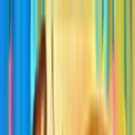
Daftar
Masuk
casino
Cari Permainan
all stars - world cup 2026
fire in the hole 3
tombstone rip
limbo+
lightning roulette
crash game
for you
slot
live casino
4
arcade
fishing
2603
635
104
21
Lagi Ngetrend
Lihat Semua
Fury of Anubis
Pragmatic Play
All Stars - World Cup 2026
Eclipse Studio
World Cup 2026
Eclipse Studio
Clash of Clans Super Mines SUPER RICH
SUPER RICH