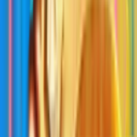
Clash of Clans Super Scatter SUPER RICH
SUPER RICH
Clash of Clans SUPER RICH
SUPER RICH
Clash of Clans Crash Mania SUPER RICH
SUPER RICH
Mahjong Ways
PG Soft
Mega Roulette
Pragmatic Play
Gates of Olympus 1000
Pragmatic Play
Gates of Olympus Super Scatter
Pragmatic Play
Mahjong Ways 2
PG Soft
Rekomendasi
Lihat Semua
All Stars - World Cup 2026
Eclipse Studio
Fire in the Hole 3
No Limit City
Tombstone Rip
No Limit City
Limbo+
Pragmatic Play
Lightning Roulette
Evolution Gaming
Super Sic Bo
Evolution Gaming
Crazy Time
Evolution Gaming
Lightning Baccarat
Evolution Gaming
Koi Gate
Habanero
Plinko+
Pragmatic Play
World Cup 2026
Eclipse Studio
Clash of Clans SUPER RICH
SUPER RICH
Mines+
Pragmatic Play
Clash of Clans Super Scatter SUPER RICH
SUPER RICH