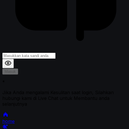
Masuk
*
Jika Anda mengalami Kesulitan saat login, Silahkan
hubungi kami di Live Chat untuk Membantu anda
selanjutnya
home