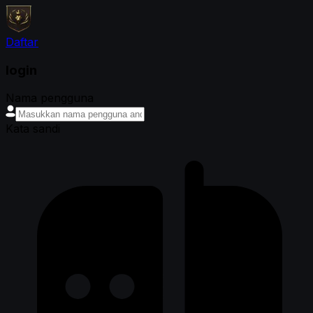
Daftar
login
Nama pengguna
Kata sandi