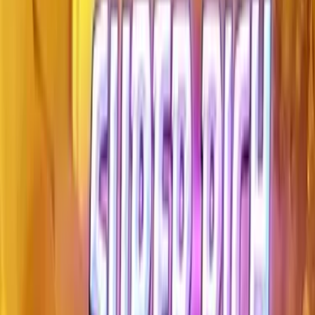
Togel Online Arkansas Evening merujuk pada permainan
togel (toto gelap) yang dapat dimainkan secara daring
dengan mengikuti hasil undian Arkansas Evening, salah
satu jenis undian yang diadakan di negara bagian
Arkansas, Amerika Serikat
13. Togel Online Florida Evening
Togel Online Florida Evening merujuk pada permainan
togel yang dapat dimainkan secara daring dengan
mengikuti hasil undian dari Florida Evening, sebuah
pasaran togel yang populer di Amerika Serikat.
Permainan ini biasanya menawarkan berbagai jenis
taruhan
14. Togel Online Osaka Lottery
Togel Online Osaka Lottery adalah salah satu bentuk
permainan judi angka yang populer di kalangan