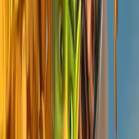
Slot Online Starlight Princess adalah permainan slot
yang dikembangkan oleh Pragmatic Play, menawarkan
pengalaman bermain yang magis dengan tema putri dan
dunia fantasi. Game ini menampilkan grafis yang
memukau, fitur bonus yang menggiurkan
6. Slot Online Lucky Neko
Slot Online Lucky Neko adalah permainan mesin slot
digital yang menawarkan tema Jepang yang
menggemaskan dengan karakter kucing (neko) yang
dianggap membawa keberuntungan. Dikembangkan
oleh PG Soft, game ini menampilkan grafis yang cerah
dan animasi yang menarik
7. Slot Online Gates Of Gatot Kaca
Slot Online Gates of Gatot Kaca adalah permainan slot
yang terinspirasi oleh legenda pahlawan wayang Jawa,