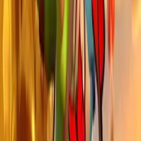
12. Slot Online The Dog House
Slot Online The Dog House adalah permainan slot yang
populer dikembangkan oleh Pragmatic Play,
menawarkan tema yang menggemaskan dengan latar
belakang rumah anjing yang penuh warna. Game ini
menampilkan 5 gulungan dan 20 paylines, dilengkapi
dengan fitur-fitur menarik seperti Wild Multipliers
13. Slot Online Great Rhino Megaways
Slot Online Great Rhino Megaways adalah permainan
slot yang menawarkan pengalaman bermain seru
dengan fitur Megaways yang inovatif, di mana setiap
putaran dapat menghasilkan hingga 200.704 cara untuk
menang. Dikembangkan oleh Pragmatic Play
14. Slot Online Wild Bounty Showdown