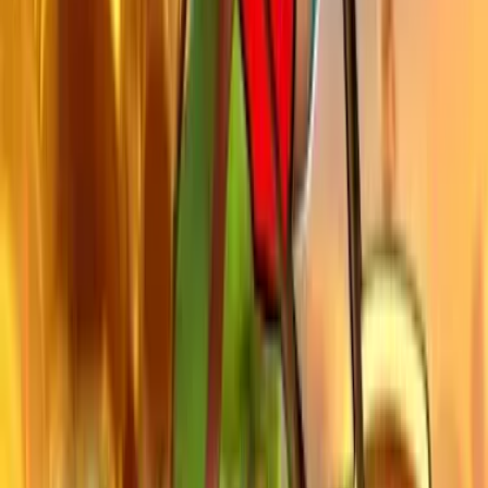
Slot Online Wild Bounty Showdown adalah permainan
slot bertema koboi yang menawarkan pengalaman
bermain seru dengan grafis yang menarik dan fitur
bonus menguntungkan. Dalam game ini, pemain akan
menemukan simbol-simbol
15. Slot Online Gates of Olympus Xmas 1000
Slot Online Gates of Olympus Xmas 1000 adalah varian
spesial dari permainan slot populer Gates of Olympus
yang mengusung tema Natal dengan fitur dan
pembayaran hingga 1000x taruhan. Dikembangkan oleh
Pragmatic Play
Panduan Lengkap Untuk Pemula
Yang Ingin Menang
Sebelum memulai, pemula harus memahami dasar-dasar