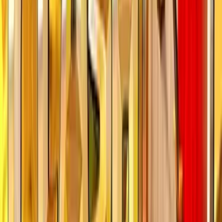
Banyak situs judi online
menawarkan bonus
seperti
deposit awal, cashback, atau free chips untuk menarik
pemain. Pemula harus memanfaatkan promosi ini untuk
meningkatkan modal tanpa harus mengeluarkan banyak
uang. Namun, selalu baca syarat dan ketentuan (terms
and conditions) agar memahami persyaratan yang
berlaku, seperti wagering requirements. Dengan
memanfaatkan bonus secara optimal, peluang untuk
menang bisa lebih besar tanpa risiko finansial yang tinggi
Daftar 15 Pasaran Togel Terpopuler
Yang Wajib Dicoba
Daftar 15 Pasaran Togel Terpopuler Yang Wajib Dicoba
merupakan panduan bagi para penggemar togel online
yang ingin mencoba variasi pasaran terbaik di dunia.
Konten ini menyajikan informasi lengkap seputar 15
pasaran togel ternama