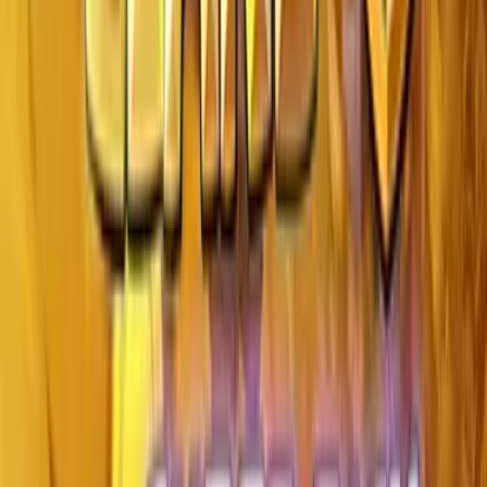
10. Togel Online Xiamen Lottery
Togel Online Xiamen Lottery adalah salah satu bentuk
perjudian daring yang menawarkan permainan togel
dengan sistem lotere yang berasal dari Xiamen,
Tiongkok. Permainan ini memungkinkan pemain untuk
memasang taruhan pada berbagai angka dengan
harapan memenangkan hadiah uang tunai
11. Togel Online Mancity 4D
Togel Online Mancity 4D adalah salah satu jenis
permainan judi togel digital yang mengacu pada pasaran
Manchester City (Mancity) dengan sistem 4 digit. Pemain
harus menebak angka keluaran 4D (0000-9999) yang
diundi berdasarkan hasil tertentu
12. Togel Online Arkansas Evening