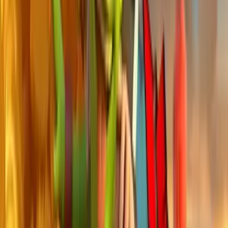
10. Slot Online 5 Lions Bonanza
Slot Online 5 Lions Bonanza adalah salah satu
permainan slot yang populer di kalangan penggemar judi
online. Dikembangkan oleh provider ternama, game ini
menawarkan tema oriental dengan simbol-simbol seperti
singa emas, koin keberuntungan, dan nuansa tradisional
Tiongkok yang menarik
11. Slot Online Santa's Great Gifts
Slot Online Santa's Great Gifts adalah permainan slot
bertema Natal yang menawarkan pengalaman bermain
yang menyenangkan dan penuh hadiah. Dengan grafis
yang cerah dan simbol-simbol khas Natal seperti hadiah,
pohon cemara, dan Santa Claus, permainan ini cocok
dimainkan selama musim liburan