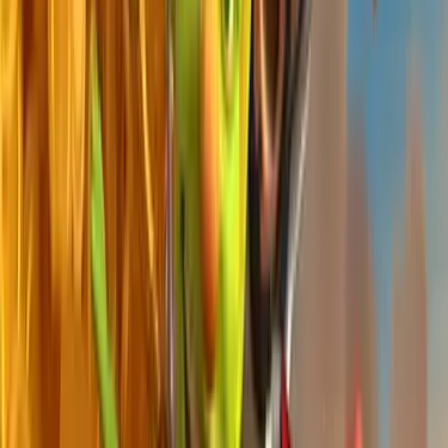
Gatot Kaca. Dikembangkan oleh provider ternama, game
ini menawarkan grafis yang memukau, fitur bonus
menarik, serta RTP (Return to Player) yang kompetitif,
membuatnya popular
8. Slot Online Wild West Gold
Slot online Wild West Gold adalah permainan judi digital
yang mengusung tema koboi dan kehidupan liar di
Amerika Barat. Dikembangkan oleh Pragmatic Play, slot
ini menawarkan 5 gulungan dengan 40 garis
pembayaran, dilengkapi fitur-fitur menarik
9. Slot Online Wild Bandito
Slot Online Wild Bandito adalah permainan slot yang
menawarkan pengalaman bermain seru dengan tema
koboi dan petualangan di Wild West. Dikembangkan oleh
provider ternama, slot ini menampilkan grafis yang
menarik, fitur bonus yang menggiurkan