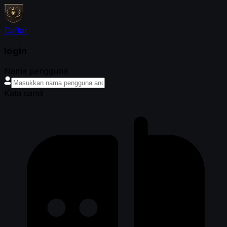
Daftar
login
Nama pengguna
Kata sandi