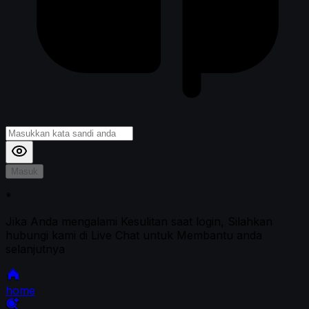
Masuk
*
Jika Anda mengalami Kesulitan saat login, Silahkan
hubungi kami di Live Chat untuk Membantu anda
selanjutnya
home