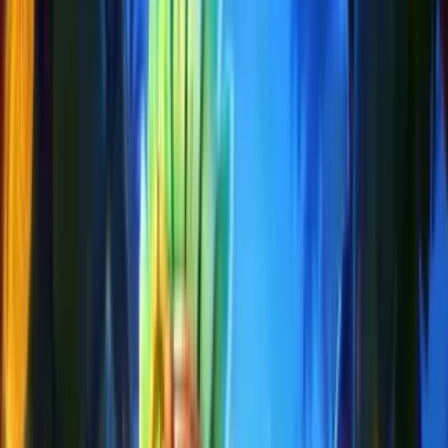
deposit minimal Rp5.000, pemain sudah bisa memulai
taruhan di berbagai game slot. Proses depositnya cepat
dan aman, tanpa potongan, sehingga sangat
menguntungkan bagi mereka yang ingin bermain dengan
modal kecil. Fitur ini juga memudahkan para pemain
yang tidak memiliki rekening bank namun ingin tetap
bermain judi online
Selain menawarkan permainan yang menguntungkan,
Ongtoto juga menjaga keamanan data dan transaksi para
membernya dengan sistem enkripsi canggih. Situs ini
memiliki lisensi resmi dari lembaga perjudian
internasional, sehingga terjamin keadilan permainannya.
Layanan customer service yang siap membantu 24 jam
juga menjadi nilai tambah, memastikan pemain
mendapatkan solusi cepat jika mengalami kendala saat
bermain atau bertransaksi
Bagi yang ingin mencoba peruntungan di slot online