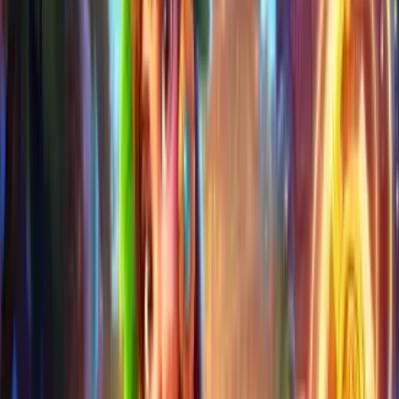
Slot Online Sugar Rush 1000 adalah permainan slot
yang menarik dengan tema manis dan penuh warna,
menawarkan pengalaman bermain yang seru dan
menghibur. Dikembangkan oleh Pragmatic Play, game ini
menampilkan desain grafis yang cerah dengan simbol-
simbol seperti permen, lolipop, dan karakter kartun
yang menggemaskan
4. Slot Online Sweet Bonanza
Sweet Bonanza adalah salah satu permainan slot online
populer yang dikembangkan oleh Pragmatic Play. Game
ini menawarkan tema buah-buahan yang cerah dan
manis dengan mekanisme cluster pays, di mana pemain
bisa mendapatkan kemenangan dengan mengumpulkan
grup simbol yang sama
5. Slot Online Starlight Princess