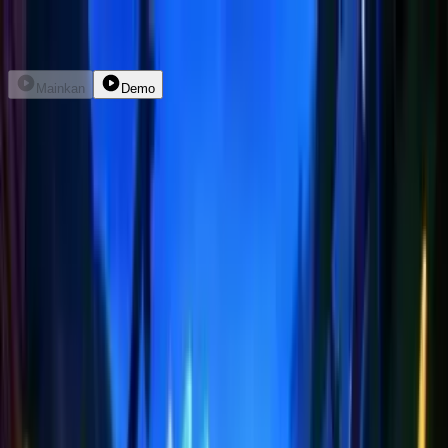
Daftar
Masuk
Mainkan
Demo
Fortune of Aztec
fatpanda
kembali
ONGTOTO Situs Slot
Thailand Gampang Menang
Dan Maxwin 2026
Ongtoto
adalah salah satu situs judi online yang saat ini
sedang populer karena dianggap sebagai platform
"gacor" (memberikan kemenangan mudah) oleh para
pemain. Situs ini menawarkan berbagai jenis permainan
slot online yang menarik dengan tampilan modern dan
fitur lengkap. Selain itu, Ongtoto juga dikenal karena