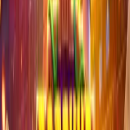
Judi online bukan sekadar permainan untung-untungan,
tetapi juga membutuhkan strategi. Pemula disarankan
untuk mempelajari tips dari pemain berpengalaman,
seperti cara membaca peluang, mengatur taruhan, atau
memanfaatkan bonus dan promosi. Banyak sumber
daya gratis seperti forum, video tutorial, atau artikel
yang bisa membantu meningkatkan pemahaman.
Semakin banyak pengetahuan yang dimiliki, semakin
besar peluang untuk meraih kemenangan
Emosi yang tidak stabil, seperti keserakahan atau
frustasi setelah kalah, dapat mengganggu pengambilan
keputusan. Pemula harus belajar mengendalikan emosi
dan tetap tenang dalam segala situasi. Berhenti bermain
saat sedang emosi atau lelah adalah langkah bijak untuk
menghindari keputusan impulsif yang merugikan.
Dengan mental yang kuat, pemain dapat berpikir jernih
dan membuat keputusan taruhan yang lebih rasional