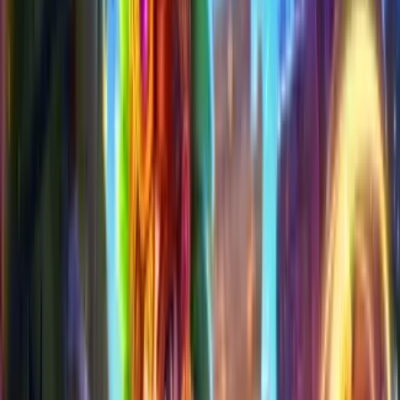
1. Slot Online Mahjong Ways
Slot Online Mahjong Ways adalah permainan slot digital
yang terinspirasi dari permainan tradisional Mahjong,
menggabungkan unsur-unsur klasik dengan fitur
modern yang menarik. Game ini menawarkan grafis
yang memukau, mekanisme permainan yang inovatif
2. Slot Online Gates Of Olympus
Slot Online Gates of Olympus adalah permainan slot
yang dikembangkan oleh Pragmatic Play, terinspirasi
oleh mitologi Yunani kuno dengan dewa Zeus sebagai
simbol utama. Game ini menawarkan 6 reel dan
menggunakan mekanisme
3. Slot Online Sugar Rush 1000