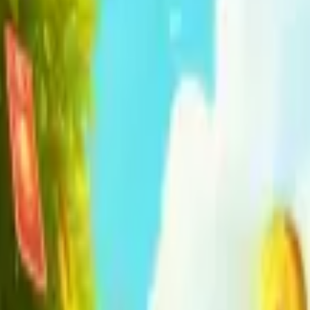
ni menawarkan tema buah-buahan yang cerah dan manis
ol yang sama
aman bermain yang magis dengan tema putri dan dunia
engan karakter kucing (neko) yang dianggap membawa