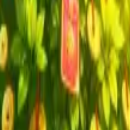
ediakan metode pembayaran via DANA, salah satu dompet d
berbagai game slot. Proses depositnya cepat dan aman, t
juga memudahkan para pemain yang tidak memiliki rekening 
o juga menjaga keamanan data dan transaksi para membern
ngga terjamin keadilan permainannya. Layanan customer serv
ami kendala saat bermain atau bertransaksi
an modal kecil, Ongtoto bisa menjadi pilihan tepat. Denga
 Namun, tetap perlu diingat untuk bermain secara bertang
si yang ditawarkan agar peluang menang semakin besar. S
Gacor 2026