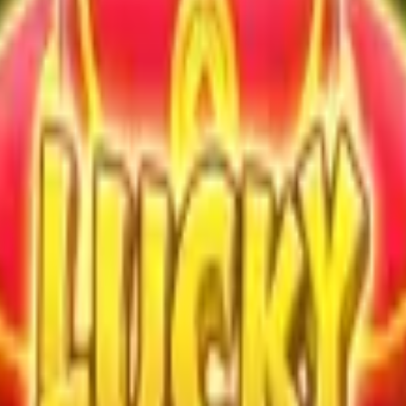
 bertema Natal yang menawarkan pengalaman bermain yang 
n cemara, dan Santa Claus, permainan ini cocok dimainkan
 populer dikembangkan oleh Pragmatic Play, menawarkan 
dan 20 paylines, dilengkapi dengan fitur-fitur menarik sep
 yang menawarkan pengalaman bermain seru dengan fitur M
bangkan oleh Pragmatic Play