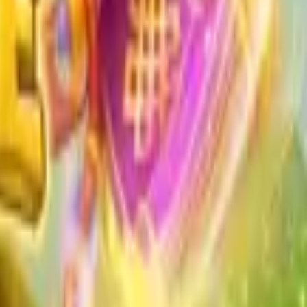
bisa bertahan lebih lama dan meningkatkan peluang
mempelajari tips dari pemain berpengalaman, seperti
forum, video tutorial, atau artikel yang bisa
eraih kemenangan
. Pemula harus belajar mengendalikan emosi dan tetap
i keputusan impulsif yang merugikan. Dengan mental yang
 Pemula harus memanfaatkan promosi ini untuk
conditions) agar memahami persyaratan yang berlaku,
anpa risiko finansial yang tinggi