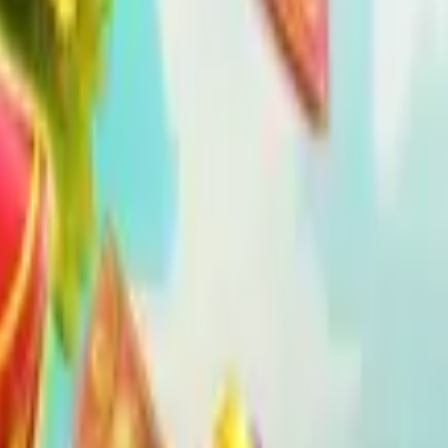
menyenangkan dan penuh hadiah. Dengan grafis yang
 selama musim liburan
tema yang menggemaskan dengan latar belakang rumah
erti Wild Multipliers
egaways yang inovatif, di mana setiap putaran dapat