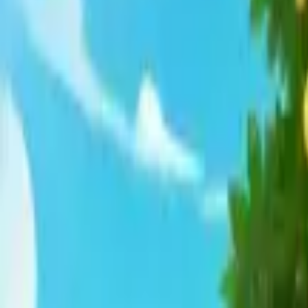
Ongtoto memberikan kemudahan bertransaksi dengan meny
minimal Rp5.000, pemain sudah bisa memulai taruhan di 
mereka yang ingin bermain dengan modal kecil. Fitur ini 
Selain menawarkan permainan yang menguntungkan, Ongtot
lisensi resmi dari lembaga perjudian internasional, sehi
memastikan pemain mendapatkan solusi cepat jika mengal
Bagi yang ingin mencoba peruntungan di slot online deng
berbagai game
slot gacor
yang sering memberikan jackpot.
update slot gacor hari ini dan manfaatkan bonus promo
Game Pragmatic Play Paling Seru & 