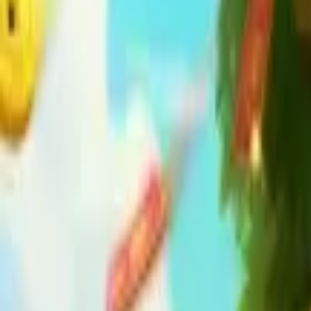
Slot Online Gates of Gatot Kaca adalah permainan slot y
menawarkan grafis yang memukau, fitur bonus menarik, s
8. Slot Online Wild West Gold
Slot online Wild West Gold adalah permainan judi digital
menawarkan 5 gulungan dengan 40 garis pembayaran, dile
9. Slot Online Wild Bandito
Slot Online Wild Bandito adalah permainan slot yang m
ternama, slot ini menampilkan grafis yang menarik, fitu
10. Slot Online 5 Lions Bonanza
Slot Online 5 Lions Bonanza adalah salah satu permaina
tema oriental dengan simbol-simbol seperti singa emas, 