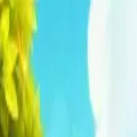
dul yang menawarkan keseruan dan potensi kemenangan
h menjadi favorit pemain karena fitur bonus
ggabungkan unsur-unsur klasik dengan fitur modern yang
logi Yunani kuno dengan dewa Zeus sebagai simbol utama.
an pengalaman bermain yang seru dan menghibur.
permen, lolipop, dan karakter kartun yang menggemaskan