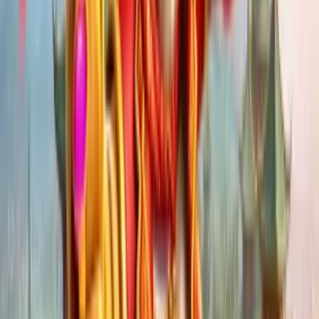
Gatot Kaca. Dikembangkan oleh provider ternama, game
ini menawarkan grafis yang memukau, fitur bonus
menarik, serta RTP (Return to Player) yang kompetitif,
membuatnya popular
8. Slot Online Wild West Gold
Slot online Wild West Gold adalah permainan judi digital
yang mengusung tema koboi dan kehidupan liar di
Amerika Barat. Dikembangkan oleh Pragmatic Play, slot
ini menawarkan 5 gulungan dengan 40 garis
pembayaran, dilengkapi fitur-fitur menarik
9. Slot Online Wild Bandito
Slot Online Wild Bandito adalah permainan slot yang
menawarkan pengalaman bermain seru dengan tema
koboi dan petualangan di Wild West. Dikembangkan oleh
provider ternama, slot ini menampilkan grafis yang
menarik, fitur bonus yang menggiurkan