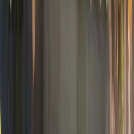
Togel Online Arkansas Evening merujuk pada permainan
togel (toto gelap) yang dapat dimainkan secara daring
dengan mengikuti hasil undian Arkansas Evening, salah
satu jenis undian yang diadakan di negara bagian
Arkansas, Amerika Serikat
13. Togel Online Florida Evening
Togel Online Florida Evening merujuk pada permainan
togel yang dapat dimainkan secara daring dengan
mengikuti hasil undian dari Florida Evening, sebuah
pasaran togel yang populer di Amerika Serikat.
Permainan ini biasanya menawarkan berbagai jenis
taruhan
14. Togel Online Osaka Lottery
Togel Online Osaka Lottery adalah salah satu bentuk
permainan judi angka yang populer di kalangan