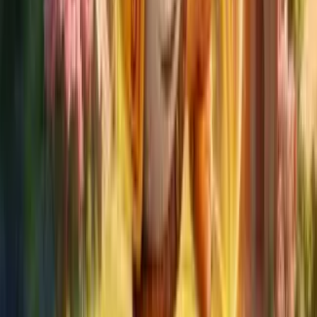
Judi online bukan sekadar permainan untung-untungan,
tetapi juga membutuhkan strategi. Pemula disarankan
untuk mempelajari tips dari pemain berpengalaman,
seperti cara membaca peluang, mengatur taruhan, atau
memanfaatkan bonus dan promosi. Banyak sumber
daya gratis seperti forum, video tutorial, atau artikel
yang bisa membantu meningkatkan pemahaman.
Semakin banyak pengetahuan yang dimiliki, semakin
besar peluang untuk meraih kemenangan
Emosi yang tidak stabil, seperti keserakahan atau
frustasi setelah kalah, dapat mengganggu pengambilan
keputusan. Pemula harus belajar mengendalikan emosi
dan tetap tenang dalam segala situasi. Berhenti bermain
saat sedang emosi atau lelah adalah langkah bijak untuk
menghindari keputusan impulsif yang merugikan.
Dengan mental yang kuat, pemain dapat berpikir jernih
dan membuat keputusan taruhan yang lebih rasional