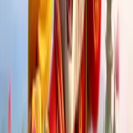
Slot Online Starlight Princess adalah permainan slot
yang dikembangkan oleh Pragmatic Play, menawarkan
pengalaman bermain yang magis dengan tema putri dan
dunia fantasi. Game ini menampilkan grafis yang
memukau, fitur bonus yang menggiurkan
6. Slot Online Lucky Neko
Slot Online Lucky Neko adalah permainan mesin slot
digital yang menawarkan tema Jepang yang
menggemaskan dengan karakter kucing (neko) yang
dianggap membawa keberuntungan. Dikembangkan
oleh PG Soft, game ini menampilkan grafis yang cerah
dan animasi yang menarik
7. Slot Online Gates Of Gatot Kaca
Slot Online Gates of Gatot Kaca adalah permainan slot
yang terinspirasi oleh legenda pahlawan wayang Jawa,