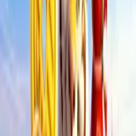
1. Slot Online Mahjong Ways
Slot Online Mahjong Ways adalah permainan slot digital
yang terinspirasi dari permainan tradisional Mahjong,
menggabungkan unsur-unsur klasik dengan fitur
modern yang menarik. Game ini menawarkan grafis
yang memukau, mekanisme permainan yang inovatif
2. Slot Online Gates Of Olympus
Slot Online Gates of Olympus adalah permainan slot
yang dikembangkan oleh Pragmatic Play, terinspirasi
oleh mitologi Yunani kuno dengan dewa Zeus sebagai
simbol utama. Game ini menawarkan 6 reel dan
menggunakan mekanisme
3. Slot Online Sugar Rush 1000