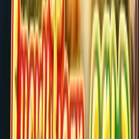
Togel Online Sydney Pools adalah permainan judi angka
yang berbasis pada hasil undian dari Sydney Pools,
salah satu pasaran togel terkenal yang berasal dari
Sydney, Australia. Permainan ini populer di kalangan
pemain togel online
4. Togel Online Cambodia Lottery
Togel Online Cambodia Lottery adalah salah satu bentuk
perjudian daring yang populer di kalangan pemain togel,
terutama yang tertarik dengan pasaran internasional.
Permainan ini menawarkan berbagai jenis taruhan
berdasarkan hasil undian resmi dari Cambodia Lottery,
5. Togel Online Newyork 4D
Togel Online New York 4D adalah permainan judi angka
berbasis digital yang mengacu pada hasil undian dari
pasar togel New York. Pemain harus menebak 4 digit