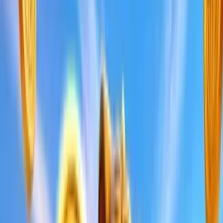
kemudahan transaksinya, termasuk deposit minimal
yang terjangkau, yaitu Rp5.000 via DANA. Hal ini
membuatnya banyak diminati oleh pemain pemula
maupun berpengalaman
Salah satu alasan utama pemain memilih Ongtoto adalah
karena reputasinya sebagai situs slot gacor hari ini.
Artinya, banyak pemain yang melaporkan
tingkat
kemenangan yang tinggi
pada beberapa jenis permainan
slot tertentu. Ongtoto bekerja sama dengan berbagai
provider ternama seperti Pragmatic Play, PG Soft, dan
Habanero, yang menyediakan RTP (Return to Player)
tinggi, sehingga peluang menang lebih besar. Pemain
juga bisa memantau update slot gacor harian melalui
informasi yang disediakan oleh situs
Ongtoto memberikan kemudahan bertransaksi dengan
menyediakan metode pembayaran via DANA, salah satu
dompet digital paling populer di Indonesia. Dengan