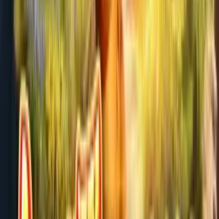
1. Togel Online Singapore Pools
Togel Online Singapore Pools adalah bentuk perjudian
daring yang memungkinkan pemain untuk memasang
taruhan pada angka-angka tertentu dengan harapan
memenangkan hadiah berdasarkan hasil undian resmi
dari Singapore Pools. Permainan ini sangat populer di
Indonesia
2. Togel Online Hongkong Pools
Togel Online Hongkong Pools adalah salah satu bentuk
perjudian daring yang populer di Indonesia, di mana
pemain dapat memasang taruhan pada hasil keluaran
angka dari Hongkong Pools. Permainan ini menawarkan
berbagai jenis pasaran, seperti 4D, 3D, dan 2D
3. Togel Online Sydney Pools