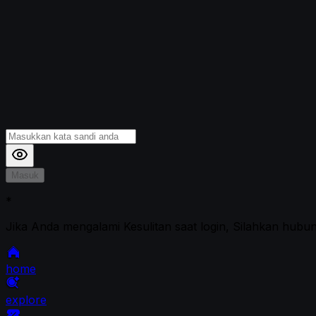
Masuk
*
Jika Anda mengalami Kesulitan saat login, Silahkan hubu
home
explore