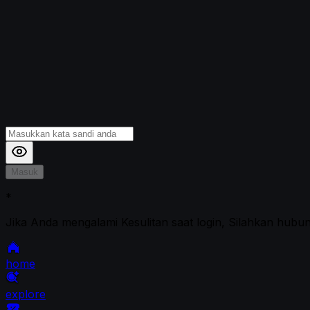
Masuk
*
Jika Anda mengalami Kesulitan saat login, Silahkan hubu
home
explore