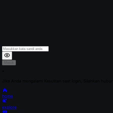
Masuk
*
Jika Anda mengalami Kesulitan saat login, Silahkan hubu
home
explore