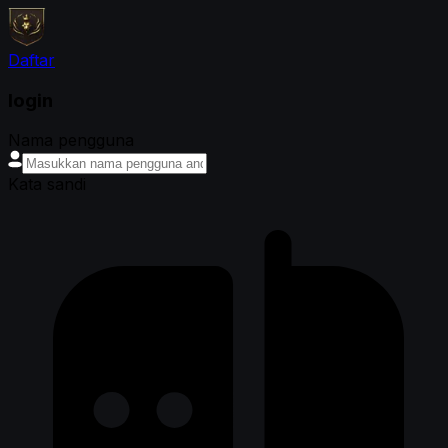
Daftar
login
Nama pengguna
Kata sandi