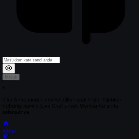
Masuk
*
Jika Anda mengalami Kesulitan saat login, Silahkan
hubungi kami di Live Chat untuk Membantu anda
selanjutnya
home