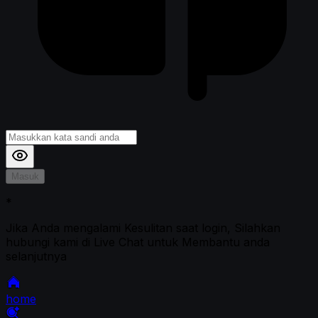
Masuk
*
Jika Anda mengalami Kesulitan saat login, Silahkan
hubungi kami di Live Chat untuk Membantu anda
selanjutnya
home