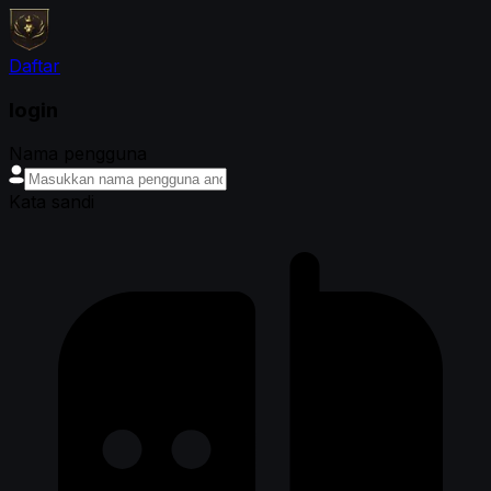
Daftar
login
Nama pengguna
Kata sandi