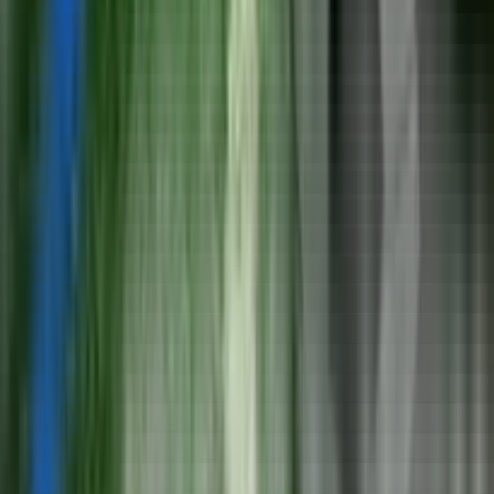
untuk memasang taruhan secara digital dengan memilih
angka-angka tertentu
10. Togel Online Xiamen Lottery
Togel Online Xiamen Lottery adalah salah satu bentuk
perjudian daring yang menawarkan permainan togel
dengan sistem lotere yang berasal dari Xiamen,
Tiongkok. Permainan ini memungkinkan pemain untuk
memasang taruhan pada berbagai angka dengan
harapan memenangkan hadiah uang tunai
11. Togel Online Mancity 4D
Togel Online Mancity 4D adalah salah satu jenis
permainan judi togel digital yang mengacu pada pasaran
Manchester City (Mancity) dengan sistem 4 digit. Pemain
harus menebak angka keluaran 4D (0000-9999) yang
diundi berdasarkan hasil tertentu