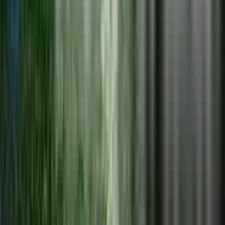
14. Togel Online Osaka Lottery
Togel Online Osaka Lottery adalah salah satu bentuk
permainan judi angka yang populer di kalangan
penggemar togel daring. Permainan ini menawarkan
berbagai pasaran, termasuk hasil undian dari Osaka,
Jepang, dengan sistem taruhan yang mudah diakses
melalui platform online
15. Togel Online Damacai
Togel Online Damacai adalah salah satu bentuk
perjudian daring yang populer di Indonesia, khususnya
bagi penggemar permainan angka. Damacai sendiri
merupakan salah satu pasaran togel yang banyak
diminati karena menyediakan berbagai jenis taruhan
dengan hadiah yang menggiurkan
Lihat Semua
home