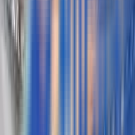
mereka seperti Gates of Olympus, Sweet Bonanza, dan
Starlight Princess masih menjadi favorit pemain karena
fitur bonus menguntungkan
1. Slot Online Mahjong Ways
Slot Online Mahjong Ways adalah permainan slot digital
yang terinspirasi dari permainan tradisional Mahjong,
menggabungkan unsur-unsur klasik dengan fitur
modern yang menarik. Game ini menawarkan grafis
yang memukau, mekanisme permainan yang inovatif
2. Slot Online Gates Of Olympus
Slot Online Gates of Olympus adalah permainan slot
yang dikembangkan oleh Pragmatic Play, terinspirasi
oleh mitologi Yunani kuno dengan dewa Zeus sebagai
simbol utama. Game ini menawarkan 6 reel dan
menggunakan mekanisme