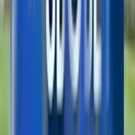
14. Slot Online Wild Bounty Showdown
Slot Online Wild Bounty Showdown adalah permainan
slot bertema koboi yang menawarkan pengalaman
bermain seru dengan grafis yang menarik dan fitur
bonus menguntungkan. Dalam game ini, pemain akan
menemukan simbol-simbol
15. Slot Online Gates of Olympus Xmas 1000
Slot Online Gates of Olympus Xmas 1000 adalah varian
spesial dari permainan slot populer Gates of Olympus
yang mengusung tema Natal dengan fitur dan
pembayaran hingga 1000x taruhan. Dikembangkan oleh
Pragmatic Play
Panduan Lengkap Untuk Pemula