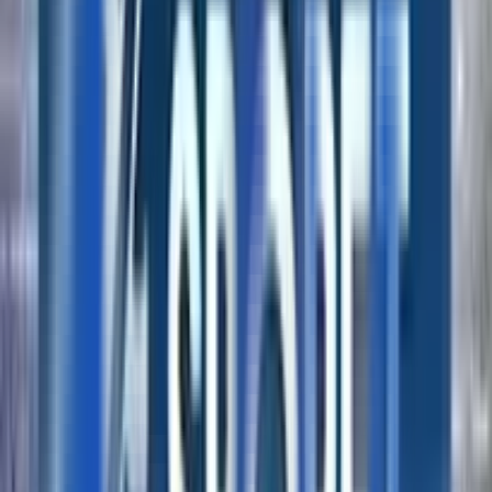
koboi dan petualangan di Wild West. Dikembangkan oleh
provider ternama, slot ini menampilkan grafis yang
menarik, fitur bonus yang menggiurkan
10. Slot Online 5 Lions Bonanza
Slot Online 5 Lions Bonanza adalah salah satu
permainan slot yang populer di kalangan penggemar judi
online. Dikembangkan oleh provider ternama, game ini
menawarkan tema oriental dengan simbol-simbol seperti
singa emas, koin keberuntungan, dan nuansa tradisional
Tiongkok yang menarik
11. Slot Online Santa's Great Gifts
Slot Online Santa's Great Gifts adalah permainan slot
bertema Natal yang menawarkan pengalaman bermain
yang menyenangkan dan penuh hadiah. Dengan grafis
yang cerah dan simbol-simbol khas Natal seperti hadiah,