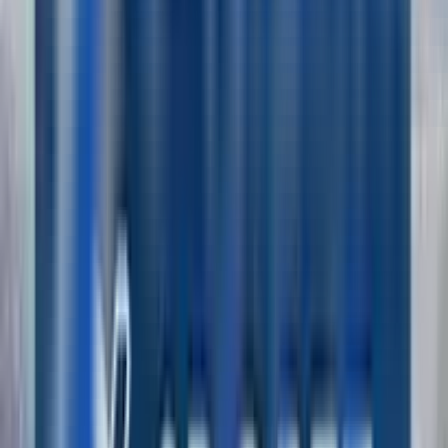
Slot Online Gates of Gatot Kaca adalah permainan slot
yang terinspirasi oleh legenda pahlawan wayang Jawa,
Gatot Kaca. Dikembangkan oleh provider ternama, game
ini menawarkan grafis yang memukau, fitur bonus
menarik, serta RTP (Return to Player) yang kompetitif,
membuatnya popular
8. Slot Online Wild West Gold
Slot online Wild West Gold adalah permainan judi digital
yang mengusung tema koboi dan kehidupan liar di
Amerika Barat. Dikembangkan oleh Pragmatic Play, slot
ini menawarkan 5 gulungan dengan 40 garis
pembayaran, dilengkapi fitur-fitur menarik
9. Slot Online Wild Bandito
Slot Online Wild Bandito adalah permainan slot yang
menawarkan pengalaman bermain seru dengan tema