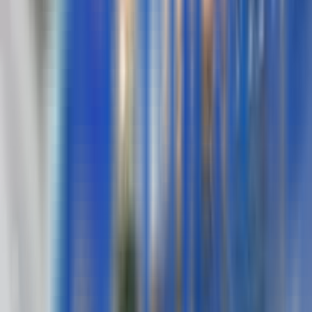
3. Slot Online Sugar Rush 1000
Slot Online Sugar Rush 1000 adalah permainan slot
yang menarik dengan tema manis dan penuh warna,
menawarkan pengalaman bermain yang seru dan
menghibur. Dikembangkan oleh Pragmatic Play, game ini
menampilkan desain grafis yang cerah dengan simbol-
simbol seperti permen, lolipop, dan karakter kartun
yang menggemaskan
4. Slot Online Sweet Bonanza
Sweet Bonanza adalah salah satu permainan slot online
populer yang dikembangkan oleh Pragmatic Play. Game
ini menawarkan tema buah-buahan yang cerah dan
manis dengan mekanisme cluster pays, di mana pemain
bisa mendapatkan kemenangan dengan mengumpulkan
grup simbol yang sama