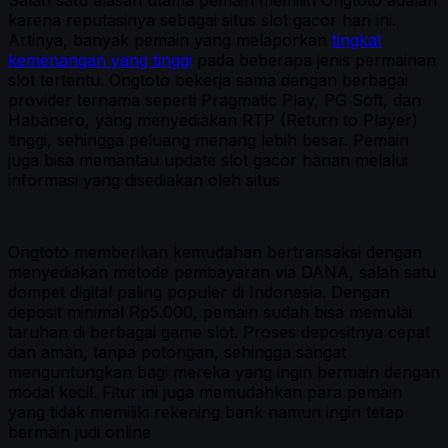
karena reputasinya sebagai situs slot gacor hari ini.
Artinya, banyak pemain yang melaporkan
tingkat
kemenangan yang tinggi
pada beberapa jenis permainan
slot tertentu. Ongtoto bekerja sama dengan berbagai
provider ternama seperti Pragmatic Play, PG Soft, dan
Habanero, yang menyediakan RTP (Return to Player)
tinggi, sehingga peluang menang lebih besar. Pemain
juga bisa memantau update slot gacor harian melalui
informasi yang disediakan oleh situs
Ongtoto memberikan kemudahan bertransaksi dengan
menyediakan metode pembayaran via DANA, salah satu
dompet digital paling populer di Indonesia. Dengan
deposit minimal Rp5.000, pemain sudah bisa memulai
taruhan di berbagai game slot. Proses depositnya cepat
dan aman, tanpa potongan, sehingga sangat
menguntungkan bagi mereka yang ingin bermain dengan
modal kecil. Fitur ini juga memudahkan para pemain
yang tidak memiliki rekening bank namun ingin tetap
bermain judi online