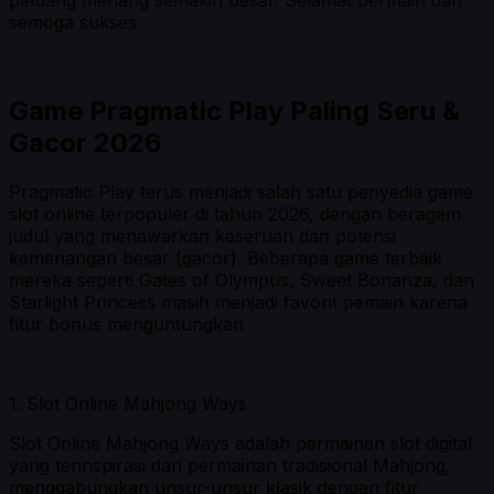
semoga sukses
Game Pragmatic Play Paling Seru &
Gacor 2026
Pragmatic Play terus menjadi salah satu penyedia game
slot online terpopuler di tahun 2026, dengan beragam
judul yang menawarkan keseruan dan potensi
kemenangan besar (gacor). Beberapa game terbaik
mereka seperti Gates of Olympus, Sweet Bonanza, dan
Starlight Princess masih menjadi favorit pemain karena
fitur bonus menguntungkan
1. Slot Online Mahjong Ways
Slot Online Mahjong Ways adalah permainan slot digital
yang terinspirasi dari permainan tradisional Mahjong,
menggabungkan unsur-unsur klasik dengan fitur