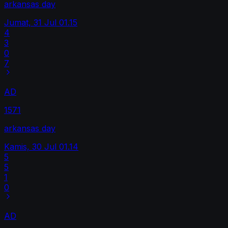
arkansas day
Jumat, 31 Jul
01.15
4
3
0
7
AD
1571
arkansas day
Kamis, 30 Jul
01.14
5
5
1
0
AD