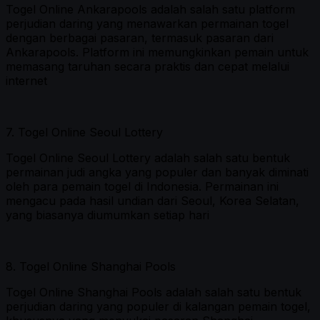
Togel Online Ankarapools adalah salah satu platform
perjudian daring yang menawarkan permainan togel
dengan berbagai pasaran, termasuk pasaran dari
Ankarapools. Platform ini memungkinkan pemain untuk
memasang taruhan secara praktis dan cepat melalui
internet
7. Togel Online Seoul Lottery
Togel Online Seoul Lottery adalah salah satu bentuk
permainan judi angka yang populer dan banyak diminati
oleh para pemain togel di Indonesia. Permainan ini
mengacu pada hasil undian dari Seoul, Korea Selatan,
yang biasanya diumumkan setiap hari
8. Togel Online Shanghai Pools
Togel Online Shanghai Pools adalah salah satu bentuk
perjudian daring yang populer di kalangan pemain togel,