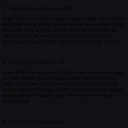
4. Togel Online Cambodia Lottery
Togel Online Cambodia Lottery adalah salah satu bentuk
perjudian daring yang populer di kalangan pemain togel,
terutama yang tertarik dengan pasaran internasional.
Permainan ini menawarkan berbagai jenis taruhan
berdasarkan hasil undian resmi dari Cambodia Lottery,
5. Togel Online Newyork 4D
Togel Online New York 4D adalah permainan judi angka
berbasis digital yang mengacu pada hasil undian dari
pasar togel New York. Pemain harus menebak 4 digit
angka (dari 0000 hingga 9999) yang akan keluar dalam
undian, dengan hadiah besar jika berhasil menebak
secara tepat
6. Togel Online Ankarapools