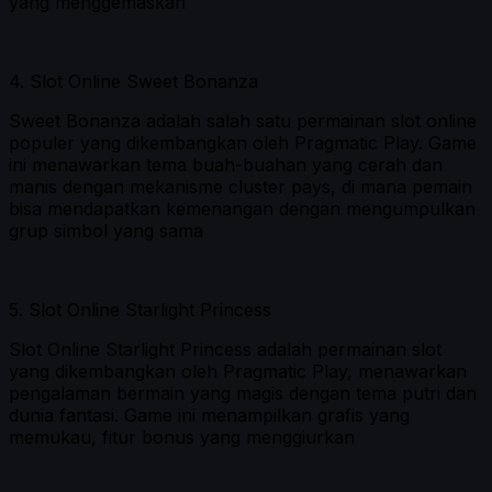
yang menggemaskan
4. Slot Online Sweet Bonanza
Sweet Bonanza adalah salah satu permainan slot online
populer yang dikembangkan oleh Pragmatic Play. Game
ini menawarkan tema buah-buahan yang cerah dan
manis dengan mekanisme cluster pays, di mana pemain
bisa mendapatkan kemenangan dengan mengumpulkan
grup simbol yang sama
5. Slot Online Starlight Princess
Slot Online Starlight Princess adalah permainan slot
yang dikembangkan oleh Pragmatic Play, menawarkan
pengalaman bermain yang magis dengan tema putri dan
dunia fantasi. Game ini menampilkan grafis yang
memukau, fitur bonus yang menggiurkan