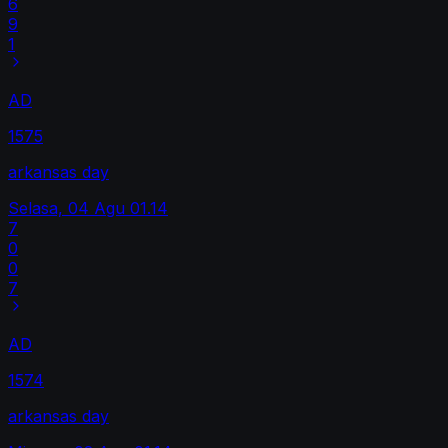
6
9
1
AD
1575
arkansas day
Selasa, 04 Agu
01.14
7
0
0
7
AD
1574
arkansas day