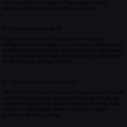
memasang taruhan pada berbagai angka dengan
harapan memenangkan hadiah uang tunai
11. Togel Online Mancity 4D
Togel Online Mancity 4D adalah salah satu jenis
permainan judi togel digital yang mengacu pada pasaran
Manchester City (Mancity) dengan sistem 4 digit. Pemain
harus menebak angka keluaran 4D (0000-9999) yang
diundi berdasarkan hasil tertentu
12. Togel Online Arkansas Evening
Togel Online Arkansas Evening merujuk pada permainan
togel (toto gelap) yang dapat dimainkan secara daring
dengan mengikuti hasil undian Arkansas Evening, salah
satu jenis undian yang diadakan di negara bagian
Arkansas, Amerika Serikat