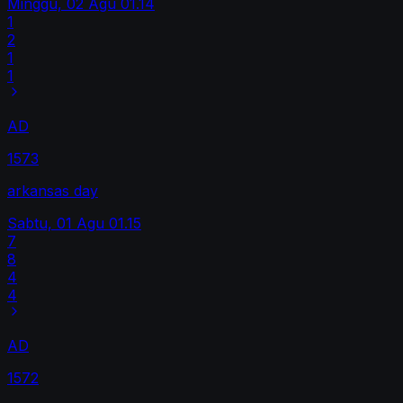
Minggu, 02 Agu
01.14
1
2
1
1
AD
1573
arkansas day
Sabtu, 01 Agu
01.15
7
8
4
4
AD
1572