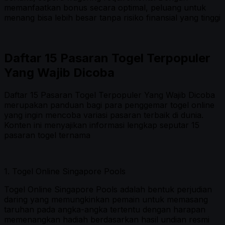
memanfaatkan bonus secara optimal, peluang untuk
menang bisa lebih besar tanpa risiko finansial yang tinggi
Daftar 15 Pasaran Togel Terpopuler
Yang Wajib Dicoba
Daftar 15 Pasaran Togel Terpopuler Yang Wajib Dicoba
merupakan panduan bagi para penggemar togel online
yang ingin mencoba variasi pasaran terbaik di dunia.
Konten ini menyajikan informasi lengkap seputar 15
pasaran togel ternama
1. Togel Online Singapore Pools
Togel Online Singapore Pools adalah bentuk perjudian
daring yang memungkinkan pemain untuk memasang
taruhan pada angka-angka tertentu dengan harapan
memenangkan hadiah berdasarkan hasil undian resmi