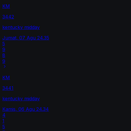
KM
3442
kentucky midday
Jumat, 07 Agu
24.35
5
9
8
9
KM
3441
kentucky midday
Kamis, 06 Agu
24.34
4
1
5