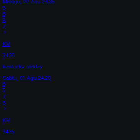
Minggu, 02 Agu
24.35
8
6
8
7
KM
3436
kentucky midday
Sabtu, 01 Agu
24.29
6
5
7
6
KM
3435