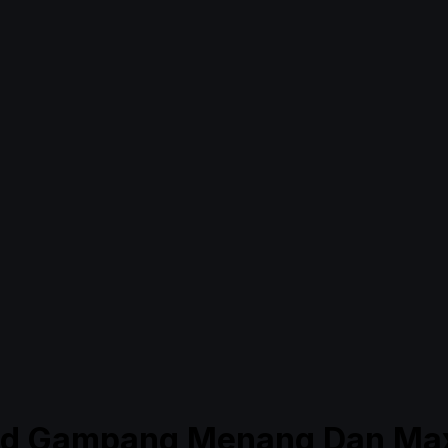
and Gampang Menang Dan Ma