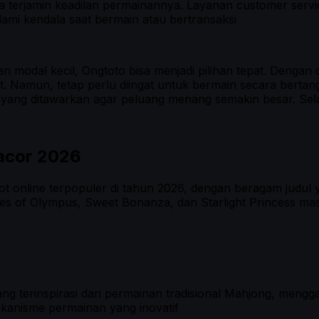
ngga terjamin keadilan permainannya. Layanan customer serv
ami kendala saat bermain atau bertransaksi
an modal kecil, Ongtoto bisa menjadi pilihan tepat. Denga
 Namun, tetap perlu diingat untuk bermain secara bertang
si yang ditawarkan agar peluang menang semakin besar. S
Gacor 2026
slot online terpopuler di tahun 2026, dengan beragam ju
es of Olympus, Sweet Bonanza, dan Starlight Princess masi
yang terinspirasi dari permainan tradisional Mahjong, men
kanisme permainan yang inovatif