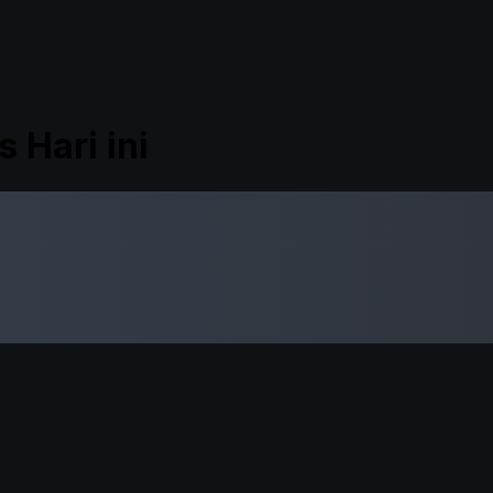
s
Hari ini