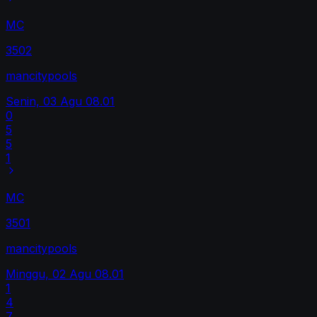
MC
3502
mancitypools
Senin, 03 Agu
08.01
0
5
5
1
MC
3501
mancitypools
Minggu, 02 Agu
08.01
1
4
7