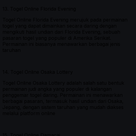
13. Togel Online Florida Evening
Togel Online Florida Evening merujuk pada permainan
togel yang dapat dimainkan secara daring dengan
mengikuti hasil undian dari Florida Evening, sebuah
pasaran togel yang populer di Amerika Serikat.
Permainan ini biasanya menawarkan berbagai jenis
taruhan
14. Togel Online Osaka Lottery
Togel Online Osaka Lottery adalah salah satu bentuk
permainan judi angka yang populer di kalangan
penggemar togel daring. Permainan ini menawarkan
berbagai pasaran, termasuk hasil undian dari Osaka,
Jepang, dengan sistem taruhan yang mudah diakses
melalui platform online
15. Togel Online Damacai