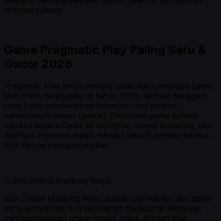
semoga sukses
Game Pragmatic Play Paling Seru &
Gacor 2026
Pragmatic Play terus menjadi salah satu penyedia game
slot online terpopuler di tahun 2026, dengan beragam
judul yang menawarkan keseruan dan potensi
kemenangan besar (gacor). Beberapa game terbaik
mereka seperti Gates of Olympus, Sweet Bonanza, dan
Starlight Princess masih menjadi favorit pemain karena
fitur bonus menguntungkan
1. Slot Online Mahjong Ways
Slot Online Mahjong Ways adalah permainan slot digital
yang terinspirasi dari permainan tradisional Mahjong,
menggabungkan unsur-unsur klasik dengan fitur