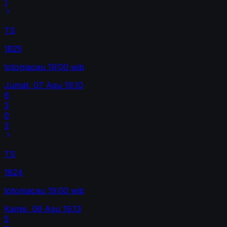
1
TS
1825
totomacau 19:00 wib
Jumat, 07 Agu
19.10
6
3
0
3
TS
1824
totomacau 19:00 wib
Kamis, 06 Agu
19.13
5