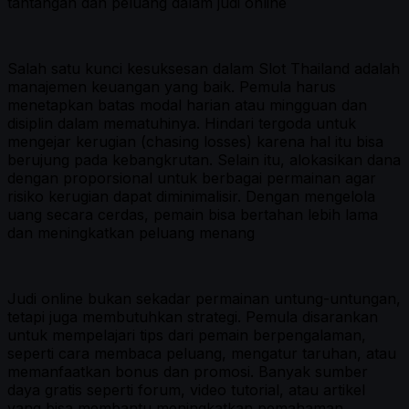
tantangan dan peluang dalam judi online
Salah satu kunci kesuksesan dalam Slot Thailand adalah
manajemen keuangan yang baik. Pemula harus
menetapkan batas modal harian atau mingguan dan
disiplin dalam mematuhinya. Hindari tergoda untuk
mengejar kerugian (chasing losses) karena hal itu bisa
berujung pada kebangkrutan. Selain itu, alokasikan dana
dengan proporsional untuk berbagai permainan agar
risiko kerugian dapat diminimalisir. Dengan mengelola
uang secara cerdas, pemain bisa bertahan lebih lama
dan meningkatkan peluang menang
Judi online bukan sekadar permainan untung-untungan,
tetapi juga membutuhkan strategi. Pemula disarankan
untuk mempelajari tips dari pemain berpengalaman,
seperti cara membaca peluang, mengatur taruhan, atau
memanfaatkan bonus dan promosi. Banyak sumber
daya gratis seperti forum, video tutorial, atau artikel
yang bisa membantu meningkatkan pemahaman.