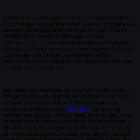
Selain menawarkan permainan yang menguntungkan,
Ongtoto juga menjaga keamanan data dan transaksi para
membernya dengan sistem enkripsi canggih. Situs ini
memiliki lisensi resmi dari lembaga perjudian
internasional, sehingga terjamin keadilan permainannya.
Layanan customer service yang siap membantu 24 jam
juga menjadi nilai tambah, memastikan pemain
mendapatkan solusi cepat jika mengalami kendala saat
bermain atau bertransaksi
Bagi yang ingin mencoba peruntungan di slot online
dengan modal kecil, Ongtoto bisa menjadi pilihan tepat.
Dengan deposit Rp5.000 via DANA, pemain bisa
mengakses berbagai game
slot gacor
yang sering
memberikan jackpot. Namun, tetap perlu diingat untuk
bermain secara bertanggung jawab dan tidak terlalu
terbawa emosi. Pantau terus update slot gacor hari ini
dan manfaatkan bonus promosi yang ditawarkan agar
peluang menang semakin besar. Selamat bermain dan