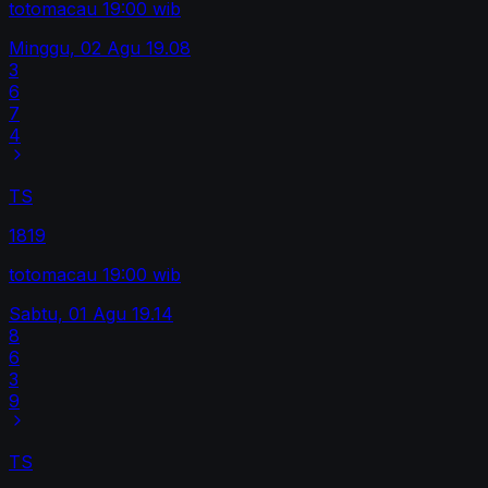
totomacau 19:00 wib
Minggu, 02 Agu
19.08
3
6
7
4
TS
1819
totomacau 19:00 wib
Sabtu, 01 Agu
19.14
8
6
3
9
TS