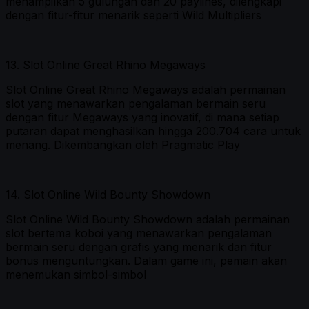
menampilkan 5 gulungan dan 20 paylines, dilengkapi
dengan fitur-fitur menarik seperti Wild Multipliers
13. Slot Online Great Rhino Megaways
Slot Online Great Rhino Megaways adalah permainan
slot yang menawarkan pengalaman bermain seru
dengan fitur Megaways yang inovatif, di mana setiap
putaran dapat menghasilkan hingga 200.704 cara untuk
menang. Dikembangkan oleh Pragmatic Play
14. Slot Online Wild Bounty Showdown
Slot Online Wild Bounty Showdown adalah permainan
slot bertema koboi yang menawarkan pengalaman
bermain seru dengan grafis yang menarik dan fitur
bonus menguntungkan. Dalam game ini, pemain akan
menemukan simbol-simbol