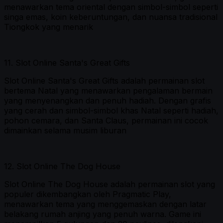
menawarkan tema oriental dengan simbol-simbol seperti
singa emas, koin keberuntungan, dan nuansa tradisional
Tiongkok yang menarik
11. Slot Online Santa's Great Gifts
Slot Online Santa's Great Gifts adalah permainan slot
bertema Natal yang menawarkan pengalaman bermain
yang menyenangkan dan penuh hadiah. Dengan grafis
yang cerah dan simbol-simbol khas Natal seperti hadiah,
pohon cemara, dan Santa Claus, permainan ini cocok
dimainkan selama musim liburan
12. Slot Online The Dog House
Slot Online The Dog House adalah permainan slot yang
populer dikembangkan oleh Pragmatic Play,
menawarkan tema yang menggemaskan dengan latar
belakang rumah anjing yang penuh warna. Game ini