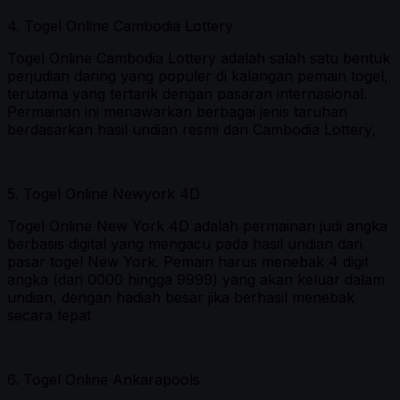
4. Togel Online Cambodia Lottery
Togel Online Cambodia Lottery adalah salah satu bentuk
perjudian daring yang populer di kalangan pemain togel,
terutama yang tertarik dengan pasaran internasional.
Permainan ini menawarkan berbagai jenis taruhan
berdasarkan hasil undian resmi dari Cambodia Lottery,
5. Togel Online Newyork 4D
Togel Online New York 4D adalah permainan judi angka
berbasis digital yang mengacu pada hasil undian dari
pasar togel New York. Pemain harus menebak 4 digit
angka (dari 0000 hingga 9999) yang akan keluar dalam
undian, dengan hadiah besar jika berhasil menebak
secara tepat
6. Togel Online Ankarapools