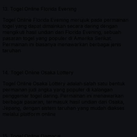
13. Togel Online Florida Evening
Togel Online Florida Evening merujuk pada permainan
togel yang dapat dimainkan secara daring dengan
mengikuti hasil undian dari Florida Evening, sebuah
pasaran togel yang populer di Amerika Serikat.
Permainan ini biasanya menawarkan berbagai jenis
taruhan
14. Togel Online Osaka Lottery
Togel Online Osaka Lottery adalah salah satu bentuk
permainan judi angka yang populer di kalangan
penggemar togel daring. Permainan ini menawarkan
berbagai pasaran, termasuk hasil undian dari Osaka,
Jepang, dengan sistem taruhan yang mudah diakses
melalui platform online
15. Togel Online Damacai