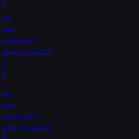
4
XM
3506
xiamen lottery
Jumat, 07 Agu
02.01
1
6
9
6
XM
3505
xiamen lottery
Kamis, 06 Agu
02.01
5