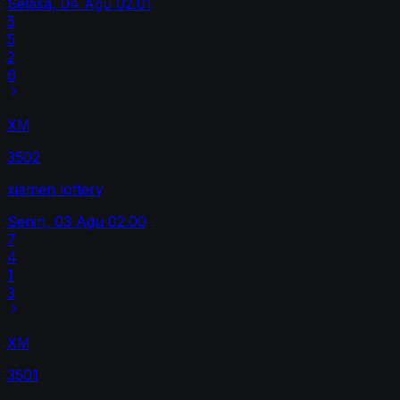
Selasa, 04 Agu
02.01
5
5
2
6
XM
3502
xiamen lottery
Senin, 03 Agu
02.00
7
4
1
3
XM
3501