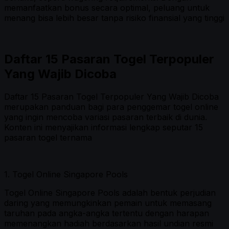
memanfaatkan bonus secara optimal, peluang untuk
menang bisa lebih besar tanpa risiko finansial yang tinggi
Daftar 15 Pasaran Togel Terpopuler
Yang Wajib Dicoba
Daftar 15 Pasaran Togel Terpopuler Yang Wajib Dicoba
merupakan panduan bagi para penggemar togel online
yang ingin mencoba variasi pasaran terbaik di dunia.
Konten ini menyajikan informasi lengkap seputar 15
pasaran togel ternama
1. Togel Online Singapore Pools
Togel Online Singapore Pools adalah bentuk perjudian
daring yang memungkinkan pemain untuk memasang
taruhan pada angka-angka tertentu dengan harapan
memenangkan hadiah berdasarkan hasil undian resmi