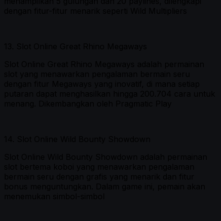
menampilkan 5 gulungan dan 20 paylines, dilengkapi
dengan fitur-fitur menarik seperti Wild Multipliers
13. Slot Online Great Rhino Megaways
Slot Online Great Rhino Megaways adalah permainan
slot yang menawarkan pengalaman bermain seru
dengan fitur Megaways yang inovatif, di mana setiap
putaran dapat menghasilkan hingga 200.704 cara untuk
menang. Dikembangkan oleh Pragmatic Play
14. Slot Online Wild Bounty Showdown
Slot Online Wild Bounty Showdown adalah permainan
slot bertema koboi yang menawarkan pengalaman
bermain seru dengan grafis yang menarik dan fitur
bonus menguntungkan. Dalam game ini, pemain akan
menemukan simbol-simbol