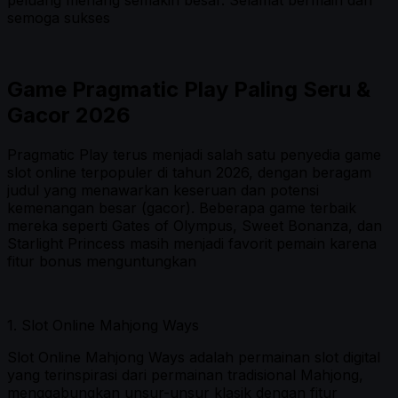
semoga sukses
Game Pragmatic Play Paling Seru &
Gacor 2026
Pragmatic Play terus menjadi salah satu penyedia game
slot online terpopuler di tahun 2026, dengan beragam
judul yang menawarkan keseruan dan potensi
kemenangan besar (gacor). Beberapa game terbaik
mereka seperti Gates of Olympus, Sweet Bonanza, dan
Starlight Princess masih menjadi favorit pemain karena
fitur bonus menguntungkan
1. Slot Online Mahjong Ways
Slot Online Mahjong Ways adalah permainan slot digital
yang terinspirasi dari permainan tradisional Mahjong,
menggabungkan unsur-unsur klasik dengan fitur