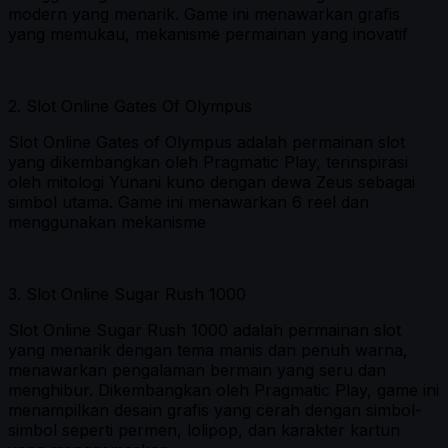
modern yang menarik. Game ini menawarkan grafis
yang memukau, mekanisme permainan yang inovatif
2. Slot Online Gates Of Olympus
Slot Online Gates of Olympus adalah permainan slot
yang dikembangkan oleh Pragmatic Play, terinspirasi
oleh mitologi Yunani kuno dengan dewa Zeus sebagai
simbol utama. Game ini menawarkan 6 reel dan
menggunakan mekanisme
3. Slot Online Sugar Rush 1000
Slot Online Sugar Rush 1000 adalah permainan slot
yang menarik dengan tema manis dan penuh warna,
menawarkan pengalaman bermain yang seru dan
menghibur. Dikembangkan oleh Pragmatic Play, game ini
menampilkan desain grafis yang cerah dengan simbol-
simbol seperti permen, lolipop, dan karakter kartun