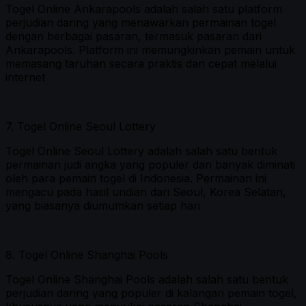
Togel Online Ankarapools adalah salah satu platform
perjudian daring yang menawarkan permainan togel
dengan berbagai pasaran, termasuk pasaran dari
Ankarapools. Platform ini memungkinkan pemain untuk
memasang taruhan secara praktis dan cepat melalui
internet
7. Togel Online Seoul Lottery
Togel Online Seoul Lottery adalah salah satu bentuk
permainan judi angka yang populer dan banyak diminati
oleh para pemain togel di Indonesia. Permainan ini
mengacu pada hasil undian dari Seoul, Korea Selatan,
yang biasanya diumumkan setiap hari
8. Togel Online Shanghai Pools
Togel Online Shanghai Pools adalah salah satu bentuk
perjudian daring yang populer di kalangan pemain togel,