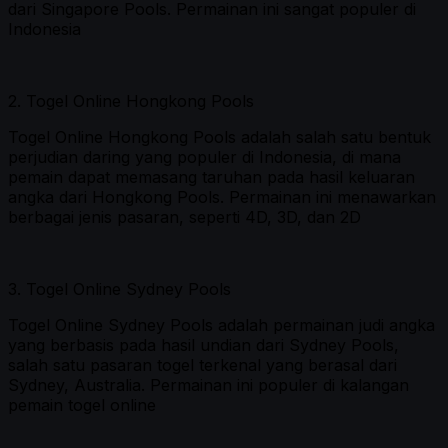
dari Singapore Pools. Permainan ini sangat populer di
Indonesia
2. Togel Online Hongkong Pools
Togel Online Hongkong Pools adalah salah satu bentuk
perjudian daring yang populer di Indonesia, di mana
pemain dapat memasang taruhan pada hasil keluaran
angka dari Hongkong Pools. Permainan ini menawarkan
berbagai jenis pasaran, seperti 4D, 3D, dan 2D
3. Togel Online Sydney Pools
Togel Online Sydney Pools adalah permainan judi angka
yang berbasis pada hasil undian dari Sydney Pools,
salah satu pasaran togel terkenal yang berasal dari
Sydney, Australia. Permainan ini populer di kalangan
pemain togel online