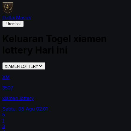
Daftar
Masuk
kembali
Keluaran Togel
xiamen
lottery
Hari ini
XIAMEN LOTTERY
XM
3507
xiamen lottery
Sabtu, 08 Agu
02.01
5
1
3