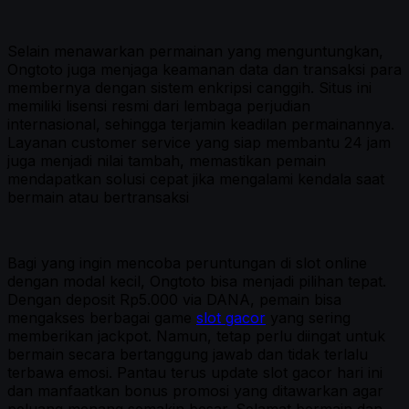
Selain menawarkan permainan yang menguntungkan,
Ongtoto juga menjaga keamanan data dan transaksi para
membernya dengan sistem enkripsi canggih. Situs ini
memiliki lisensi resmi dari lembaga perjudian
internasional, sehingga terjamin keadilan permainannya.
Layanan customer service yang siap membantu 24 jam
juga menjadi nilai tambah, memastikan pemain
mendapatkan solusi cepat jika mengalami kendala saat
bermain atau bertransaksi
Bagi yang ingin mencoba peruntungan di slot online
dengan modal kecil, Ongtoto bisa menjadi pilihan tepat.
Dengan deposit Rp5.000 via DANA, pemain bisa
mengakses berbagai game
slot gacor
yang sering
memberikan jackpot. Namun, tetap perlu diingat untuk
bermain secara bertanggung jawab dan tidak terlalu
terbawa emosi. Pantau terus update slot gacor hari ini
dan manfaatkan bonus promosi yang ditawarkan agar
peluang menang semakin besar. Selamat bermain dan