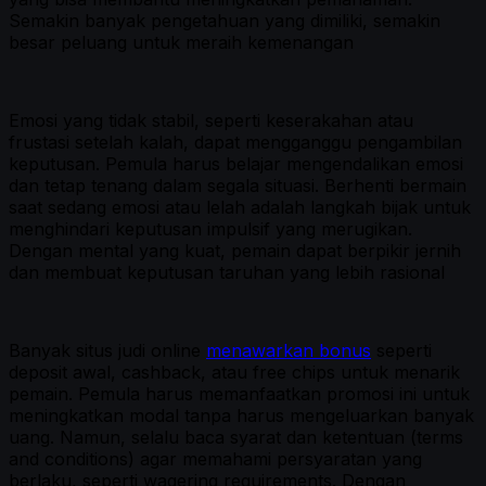
Semakin banyak pengetahuan yang dimiliki, semakin
besar peluang untuk meraih kemenangan
Emosi yang tidak stabil, seperti keserakahan atau
frustasi setelah kalah, dapat mengganggu pengambilan
keputusan. Pemula harus belajar mengendalikan emosi
dan tetap tenang dalam segala situasi. Berhenti bermain
saat sedang emosi atau lelah adalah langkah bijak untuk
menghindari keputusan impulsif yang merugikan.
Dengan mental yang kuat, pemain dapat berpikir jernih
dan membuat keputusan taruhan yang lebih rasional
Banyak situs judi online
menawarkan bonus
seperti
deposit awal, cashback, atau free chips untuk menarik
pemain. Pemula harus memanfaatkan promosi ini untuk
meningkatkan modal tanpa harus mengeluarkan banyak
uang. Namun, selalu baca syarat dan ketentuan (terms
and conditions) agar memahami persyaratan yang
berlaku, seperti wagering requirements. Dengan