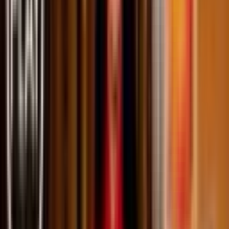
1. Slot Online Mahjong Ways
Slot Online Mahjong Ways adalah permainan slot digital
yang terinspirasi dari permainan tradisional Mahjong,
menggabungkan unsur-unsur klasik dengan fitur
modern yang menarik. Game ini menawarkan grafis
yang memukau, mekanisme permainan yang inovatif
2. Slot Online Gates Of Olympus
Slot Online Gates of Olympus adalah permainan slot
yang dikembangkan oleh Pragmatic Play, terinspirasi
oleh mitologi Yunani kuno dengan dewa Zeus sebagai
simbol utama. Game ini menawarkan 6 reel dan
menggunakan mekanisme
3. Slot Online Sugar Rush 1000
Slot Online Sugar Rush 1000 adalah permainan slot