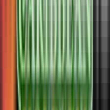
7. Togel Online Seoul Lottery
Togel Online Seoul Lottery adalah salah satu bentuk
permainan judi angka yang populer dan banyak diminati
oleh para pemain togel di Indonesia. Permainan ini
mengacu pada hasil undian dari Seoul, Korea Selatan,
yang biasanya diumumkan setiap hari
8. Togel Online Shanghai Pools
Togel Online Shanghai Pools adalah salah satu bentuk
perjudian daring yang populer di kalangan pemain togel,
khususnya yang menyukai pasaran Shanghai.
Permainan ini menawarkan berbagai jenis taruhan,
seperti 2D, 3D, dan 4D, di mana pemain menebak angka
yang akan keluar pada hasil undian
9. Togel Online Michigan Midday