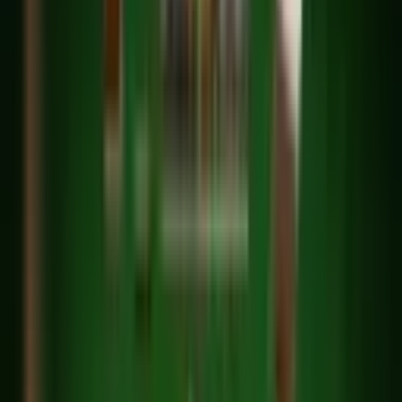
Ongtoto
adalah salah satu situs judi online yang saat ini
sedang populer karena dianggap sebagai platform
"gacor" (memberikan kemenangan mudah) oleh para
pemain. Situs ini menawarkan berbagai jenis permainan
slot online yang menarik dengan tampilan modern dan
fitur lengkap. Selain itu, Ongtoto juga dikenal karena
kemudahan transaksinya, termasuk deposit minimal
yang terjangkau, yaitu Rp5.000 via DANA. Hal ini
membuatnya banyak diminati oleh pemain pemula
maupun berpengalaman
Salah satu alasan utama pemain memilih Ongtoto adalah
karena reputasinya sebagai situs slot gacor hari ini.
Artinya, banyak pemain yang melaporkan
tingkat
kemenangan yang tinggi
pada beberapa jenis permainan
slot tertentu. Ongtoto bekerja sama dengan berbagai
provider ternama seperti Pragmatic Play, PG Soft, dan
Habanero, yang menyediakan RTP (Return to Player)
tinggi, sehingga peluang menang lebih besar. Pemain