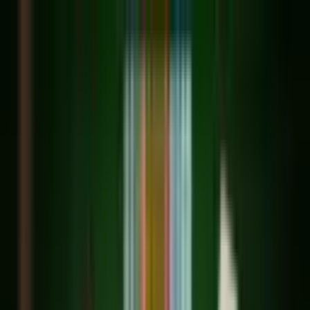
Daftar
Masuk
casino
Cari Permainan
spire+
lightning roulette
clash of clans super scatter super rich
tombstone rip
plinko+
crash game
for you
slot
live casino
4
arcade
fishing
2603
635
104
21
Provider :
Habanero
Filter :
TERKENAL
American Blackjack
Habanero