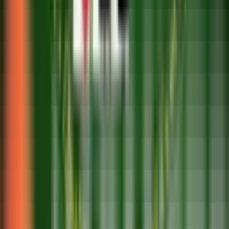
dan animasi yang menarik
7. Slot Online Gates Of Gatot Kaca
Slot Online Gates of Gatot Kaca adalah permainan slot
yang terinspirasi oleh legenda pahlawan wayang Jawa,
Gatot Kaca. Dikembangkan oleh provider ternama, game
ini menawarkan grafis yang memukau, fitur bonus
menarik, serta RTP (Return to Player) yang kompetitif,
membuatnya popular
8. Slot Online Wild West Gold
Slot online Wild West Gold adalah permainan judi digital
yang mengusung tema koboi dan kehidupan liar di
Amerika Barat. Dikembangkan oleh Pragmatic Play, slot
ini menawarkan 5 gulungan dengan 40 garis
pembayaran, dilengkapi fitur-fitur menarik