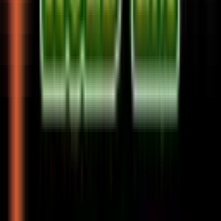
taruhan
14. Togel Online Osaka Lottery
Togel Online Osaka Lottery adalah salah satu bentuk
permainan judi angka yang populer di kalangan
penggemar togel daring. Permainan ini menawarkan
berbagai pasaran, termasuk hasil undian dari Osaka,
Jepang, dengan sistem taruhan yang mudah diakses
melalui platform online
15. Togel Online Damacai
Togel Online Damacai adalah salah satu bentuk
perjudian daring yang populer di Indonesia, khususnya
bagi penggemar permainan angka. Damacai sendiri
merupakan salah satu pasaran togel yang banyak
diminati karena menyediakan berbagai jenis taruhan
dengan hadiah yang menggiurkan