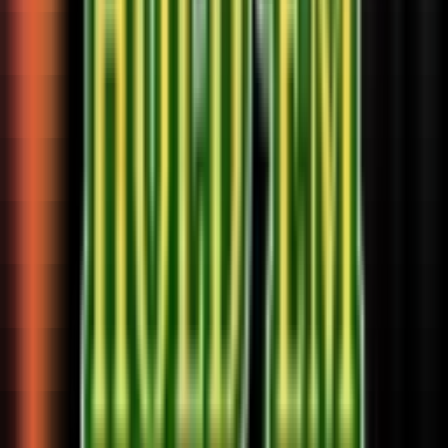
permainan judi togel digital yang mengacu pada pasaran
Manchester City (Mancity) dengan sistem 4 digit. Pemain
harus menebak angka keluaran 4D (0000-9999) yang
diundi berdasarkan hasil tertentu
12. Togel Online Arkansas Evening
Togel Online Arkansas Evening merujuk pada permainan
togel (toto gelap) yang dapat dimainkan secara daring
dengan mengikuti hasil undian Arkansas Evening, salah
satu jenis undian yang diadakan di negara bagian
Arkansas, Amerika Serikat
13. Togel Online Florida Evening
Togel Online Florida Evening merujuk pada permainan
togel yang dapat dimainkan secara daring dengan
mengikuti hasil undian dari Florida Evening, sebuah
pasaran togel yang populer di Amerika Serikat.
Permainan ini biasanya menawarkan berbagai jenis