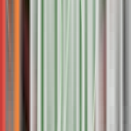
keputusan. Pemula harus belajar mengendalikan emosi
dan tetap tenang dalam segala situasi. Berhenti bermain
saat sedang emosi atau lelah adalah langkah bijak untuk
menghindari keputusan impulsif yang merugikan.
Dengan mental yang kuat, pemain dapat berpikir jernih
dan membuat keputusan taruhan yang lebih rasional
Banyak situs judi online
menawarkan bonus
seperti
deposit awal, cashback, atau free chips untuk menarik
pemain. Pemula harus memanfaatkan promosi ini untuk
meningkatkan modal tanpa harus mengeluarkan banyak
uang. Namun, selalu baca syarat dan ketentuan (terms
and conditions) agar memahami persyaratan yang
berlaku, seperti wagering requirements. Dengan
memanfaatkan bonus secara optimal, peluang untuk
menang bisa lebih besar tanpa risiko finansial yang tinggi
Daftar 15 Pasaran Togel Terpopuler
Yang Wajib Dicoba