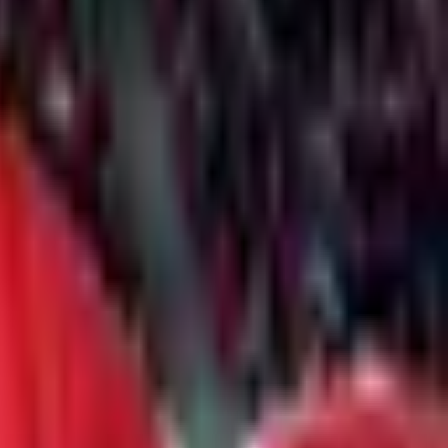
igital paling populer di Indonesia. Dengan deposit
anpa potongan, sehingga sangat menguntungkan bagi
bank namun ingin tetap bermain judi online
ya dengan sistem enkripsi canggih. Situs ini memiliki
ice yang siap membantu 24 jam juga menjadi nilai tambah,
n deposit Rp5.000 via DANA, pemain bisa mengakses
gung jawab dan tidak terlalu terbawa emosi. Pantau terus
elamat bermain dan semoga sukses
dul yang menawarkan keseruan dan potensi kemenangan
h menjadi favorit pemain karena fitur bonus