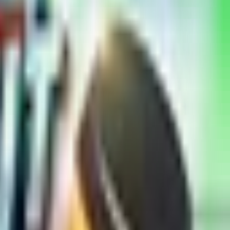
g mengusung tema Natal dengan fitur dan pembayaran
er, slot, taruhan olahraga, atau casino live. Setiap
ine yang terpercaya dan berlisensi agar terhindar dari
di online
batas modal harian atau mingguan dan disiplin dalam
tan. Selain itu, alokasikan dana dengan proporsional
bisa bertahan lebih lama dan meningkatkan peluang