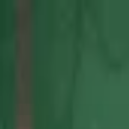
Daftar
Masuk
casino
Cari Permainan
lightning roulette
mines+
limbo+
duck hunters
plinko+
crash game
for you
slot
live casino
4
arcade
fishing
2603
635
104
21
Provider :
Queen Maker
Filter :
TERKENAL
Fan Tan 2
Queen Maker