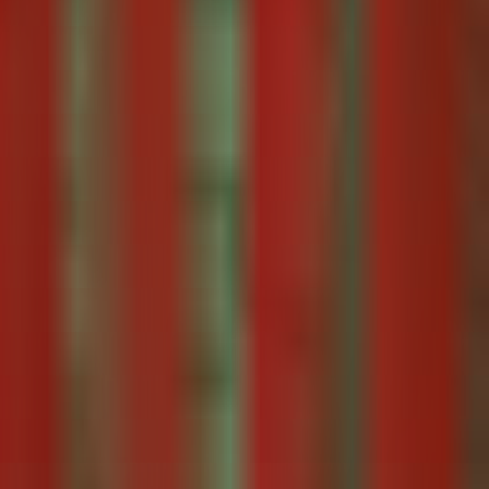
menyenangkan dan penuh hadiah. Dengan grafis yang
 selama musim liburan
tema yang menggemaskan dengan latar belakang rumah
erti Wild Multipliers
egaways yang inovatif, di mana setiap putaran dapat
u dengan grafis yang menarik dan fitur bonus