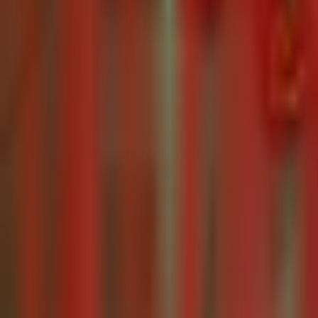
11. Slot Online Santa's Great Gifts
Slot Online Santa's Great Gifts adalah permainan slot
cerah dan simbol-simbol khas Natal seperti hadiah, poho
12. Slot Online The Dog House
Slot Online The Dog House adalah permainan slot yang
anjing yang penuh warna. Game ini menampilkan 5 gulungan 
13. Slot Online Great Rhino Megaways
Slot Online Great Rhino Megaways adalah permainan slot
menghasilkan hingga 200.704 cara untuk menang. Dikem
14. Slot Online Wild Bounty Showdown
Slot Online Wild Bounty Showdown adalah permainan slo