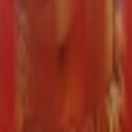
erta RTP (Return to Player) yang kompetitif, membuatnya
 yang mengusung tema koboi dan kehidupan liar di Amerika B
ngkapi fitur-fitur menarik
enawarkan pengalaman bermain seru dengan tema koboi dan
r bonus yang menggiurkan
n slot yang populer di kalangan penggemar judi online. D
koin keberuntungan, dan nuansa tradisional Tiongkok yang