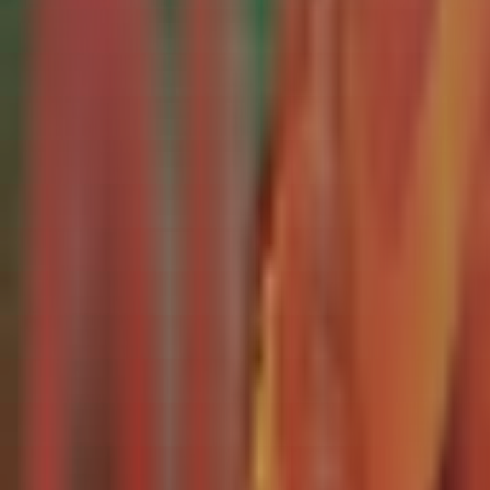
menguntungkan
1. Slot Online Mahjong Ways
Slot Online Mahjong Ways adalah permainan slot digital 
menarik. Game ini menawarkan grafis yang memukau, me
2. Slot Online Gates Of Olympus
Slot Online Gates of Olympus adalah permainan slot yang
Game ini menawarkan 6 reel dan menggunakan mekanis
3. Slot Online Sugar Rush 1000
Slot Online Sugar Rush 1000 adalah permainan slot ya
Dikembangkan oleh Pragmatic Play, game ini menampilkan