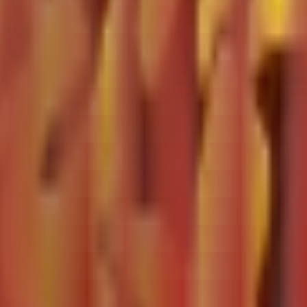
yang terinspirasi dari permainan tradisional Mahjong, men
kanisme permainan yang inovatif
 dikembangkan oleh Pragmatic Play, terinspirasi oleh mito
me
ng menarik dengan tema manis dan penuh warna, menawark
 desain grafis yang cerah dengan simbol-simbol seperti 