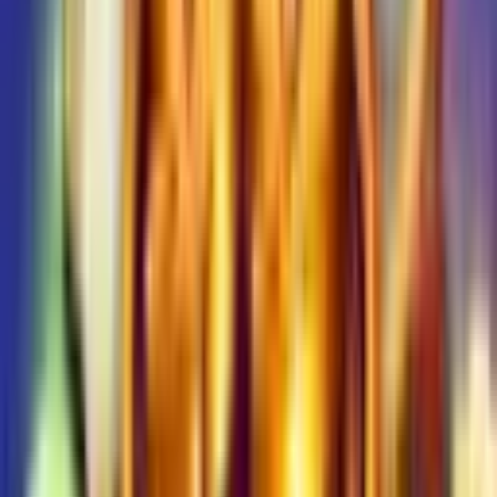
Slot Online 5 Lions Bonanza adalah salah satu
permainan slot yang populer di kalangan penggemar judi
online. Dikembangkan oleh provider ternama, game ini
menawarkan tema oriental dengan simbol-simbol seperti
singa emas, koin keberuntungan, dan nuansa tradisional
Tiongkok yang menarik
11. Slot Online Santa's Great Gifts
Slot Online Santa's Great Gifts adalah permainan slot
bertema Natal yang menawarkan pengalaman bermain
yang menyenangkan dan penuh hadiah. Dengan grafis
yang cerah dan simbol-simbol khas Natal seperti hadiah,
pohon cemara, dan Santa Claus, permainan ini cocok
dimainkan selama musim liburan
12. Slot Online The Dog House
Slot Online The Dog House adalah permainan slot yang