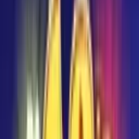
bermain secara bertanggung jawab dan tidak terlalu
terbawa emosi. Pantau terus update slot gacor hari ini
dan manfaatkan bonus promosi yang ditawarkan agar
peluang menang semakin besar. Selamat bermain dan
semoga sukses
Game Pragmatic Play Paling Seru &
Gacor 2026
Pragmatic Play terus menjadi salah satu penyedia game
slot online terpopuler di tahun 2026, dengan beragam
judul yang menawarkan keseruan dan potensi
kemenangan besar (gacor). Beberapa game terbaik
mereka seperti Gates of Olympus, Sweet Bonanza, dan
Starlight Princess masih menjadi favorit pemain karena
fitur bonus menguntungkan
1. Slot Online Mahjong Ways