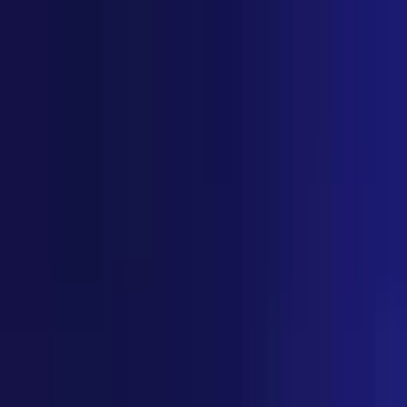
Daftar
Masuk
casino
Cari Permainan
spire+
fury of anubis
fire in the hole 3
koi gate
clash of clans super scatter super rich
crash game
for you
slot
live casino
4
arcade
fishing
2603
635
104
21
Provider :
Liteplay
Filter :
TERKENAL
Wrath of Olympus
Liteplay