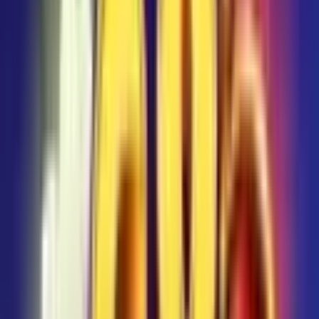
Slot Online Mahjong Ways adalah permainan slot digital
yang terinspirasi dari permainan tradisional Mahjong,
menggabungkan unsur-unsur klasik dengan fitur
modern yang menarik. Game ini menawarkan grafis
yang memukau, mekanisme permainan yang inovatif
2. Slot Online Gates Of Olympus
Slot Online Gates of Olympus adalah permainan slot
yang dikembangkan oleh Pragmatic Play, terinspirasi
oleh mitologi Yunani kuno dengan dewa Zeus sebagai
simbol utama. Game ini menawarkan 6 reel dan
menggunakan mekanisme
3. Slot Online Sugar Rush 1000
Slot Online Sugar Rush 1000 adalah permainan slot
yang menarik dengan tema manis dan penuh warna,
menawarkan pengalaman bermain yang seru dan