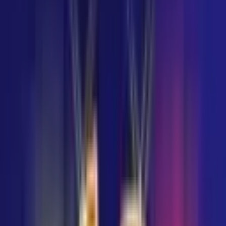
modal kecil. Fitur ini juga memudahkan para pemain
yang tidak memiliki rekening bank namun ingin tetap
bermain judi online
Selain menawarkan permainan yang menguntungkan,
Ongtoto juga menjaga keamanan data dan transaksi para
membernya dengan sistem enkripsi canggih. Situs ini
memiliki lisensi resmi dari lembaga perjudian
internasional, sehingga terjamin keadilan permainannya.
Layanan customer service yang siap membantu 24 jam
juga menjadi nilai tambah, memastikan pemain
mendapatkan solusi cepat jika mengalami kendala saat
bermain atau bertransaksi
Bagi yang ingin mencoba peruntungan di slot online
dengan modal kecil, Ongtoto bisa menjadi pilihan tepat.
Dengan deposit Rp5.000 via DANA, pemain bisa
mengakses berbagai game
slot gacor
yang sering
memberikan jackpot. Namun, tetap perlu diingat untuk