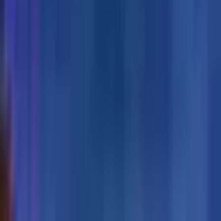
15. Togel Online Damacai
Togel Online Damacai adalah salah satu bentuk
perjudian daring yang populer di Indonesia, khususnya
bagi penggemar permainan angka. Damacai sendiri
merupakan salah satu pasaran togel yang banyak
diminati karena menyediakan berbagai jenis taruhan
dengan hadiah yang menggiurkan
Lihat Semua
home
explore
promo
dompet