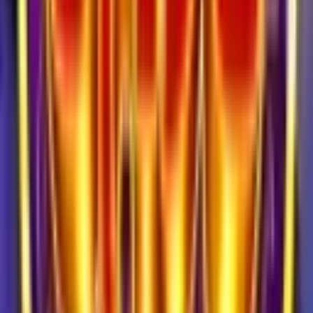
Sydney, Australia. Permainan ini populer di kalangan
pemain togel online
4. Togel Online Cambodia Lottery
Togel Online Cambodia Lottery adalah salah satu bentuk
perjudian daring yang populer di kalangan pemain togel,
terutama yang tertarik dengan pasaran internasional.
Permainan ini menawarkan berbagai jenis taruhan
berdasarkan hasil undian resmi dari Cambodia Lottery,
5. Togel Online Newyork 4D
Togel Online New York 4D adalah permainan judi angka
berbasis digital yang mengacu pada hasil undian dari
pasar togel New York. Pemain harus menebak 4 digit
angka (dari 0000 hingga 9999) yang akan keluar dalam
undian, dengan hadiah besar jika berhasil menebak
secara tepat