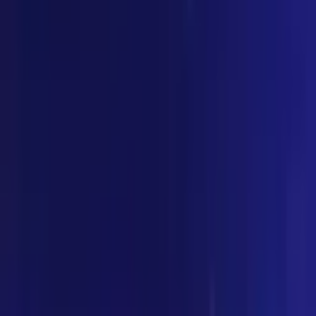
/
23
Game
Page
1
of
1
ONGTOTO Situs Slot
Thailand Gampang Menang
Dan Maxwin 2026
Ongtoto
adalah salah satu situs judi online yang saat ini
sedang populer karena dianggap sebagai platform
"gacor" (memberikan kemenangan mudah) oleh para
pemain. Situs ini menawarkan berbagai jenis permainan
slot online yang menarik dengan tampilan modern dan
fitur lengkap. Selain itu, Ongtoto juga dikenal karena
kemudahan transaksinya, termasuk deposit minimal
yang terjangkau, yaitu Rp5.000 via DANA. Hal ini
membuatnya banyak diminati oleh pemain pemula