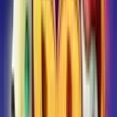
dunia fantasi. Game ini menampilkan grafis yang
memukau, fitur bonus yang menggiurkan
6. Slot Online Lucky Neko
Slot Online Lucky Neko adalah permainan mesin slot
digital yang menawarkan tema Jepang yang
menggemaskan dengan karakter kucing (neko) yang
dianggap membawa keberuntungan. Dikembangkan
oleh PG Soft, game ini menampilkan grafis yang cerah
dan animasi yang menarik
7. Slot Online Gates Of Gatot Kaca
Slot Online Gates of Gatot Kaca adalah permainan slot
yang terinspirasi oleh legenda pahlawan wayang Jawa,
Gatot Kaca. Dikembangkan oleh provider ternama, game
ini menawarkan grafis yang memukau, fitur bonus
menarik, serta RTP (Return to Player) yang kompetitif,
membuatnya popular